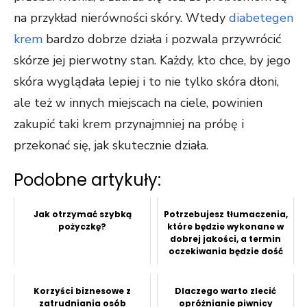
na przykład nierówności skóry. Wtedy
diabetegen
krem
bardzo dobrze działa i pozwala przywrócić
skórze jej pierwotny stan. Każdy, kto chce, by jego
skóra wyglądała lepiej i to nie tylko skóra dłoni,
ale też w innych miejscach na ciele, powinien
zakupić taki krem przynajmniej na próbę i
przekonać się, jak skutecznie działa.
Podobne artykuły:
Jak otrzymać szybką
Potrzebujesz tłumaczenia,
pożyczkę?
które będzie wykonane w
dobrej jakości, a termin
oczekiwania będzie dość
k...
Korzyści biznesowe z
Dlaczego warto zlecić
zatrudniania osób
opróżnianie piwnicy