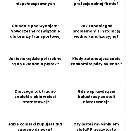
niepełnosprawnych
profesjonalnej firmie?
Chłodnie pod wynajem:
Jak zapobiegać
Nowoczesne rozwiązanie
problemom z instalacją
dla branży transportowej
wodno kanalizacyjną?
Jakie narzędzia potrzebne
Kiedy zafundujesz sobie
są do układania płytek?
znakomite plisy okienne?
Dlaczego tak trudno
Gdzie sprawdzą się
znaleźć ciebie w sieci
balustrady ze stali
internetowej?
nierdzewnej?
Jakie kołderki kupujesz dla
Czy jesteś miłośnikiem
swojego dziecka?
złota? Przeczytaj to