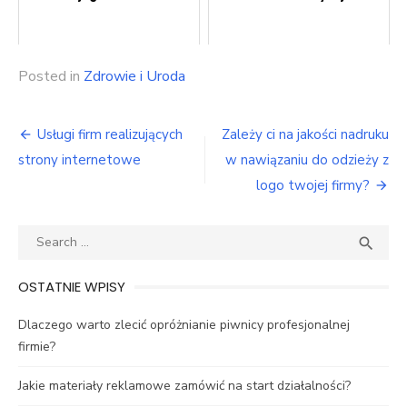
Posted in
Zdrowie i Uroda
Nawigacja
Usługi firm realizujących
Zależy ci na jakości nadruku
wpisu
strony internetowe
w nawiązaniu do odzieży z
logo twojej firmy?
Search
SEA

for:
OSTATNIE WPISY
Dlaczego warto zlecić opróżnianie piwnicy profesjonalnej
firmie?
Jakie materiały reklamowe zamówić na start działalności?