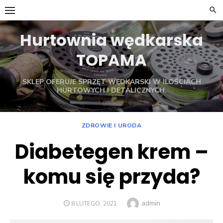
Skip
to
content
Hurtownia wędkarska
TOPAMA
SKLEP OFERUJE SPRZĘT WĘDKARSKI W ILOŚCIACH
HURTOWYCH I DETALICZNYCH.
ZDROWIE I URODA
Diabetegen krem –
komu się przyda?
Author
admin
POSTED
8 LUTEGO, 2021
ON