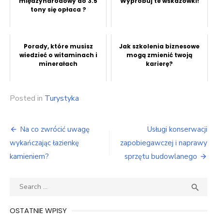
międzynarodowy do 3.5
Wypróbuj te wskazówki!
tony się opłaca ?
Porady, które musisz
Jak szkolenia biznesowe
wiedzieć o witaminach i
mogą zmienić twoją
minerałach
karierę?
Posted in
Turystyka
Nawigacja
Na co zwrócić uwagę
Usługi konserwacji
wpisu
wykańczając łazienkę
zapobiegawczej i naprawy
kamieniem?
sprzętu budowlanego
Search
SEA

for:
OSTATNIE WPISY