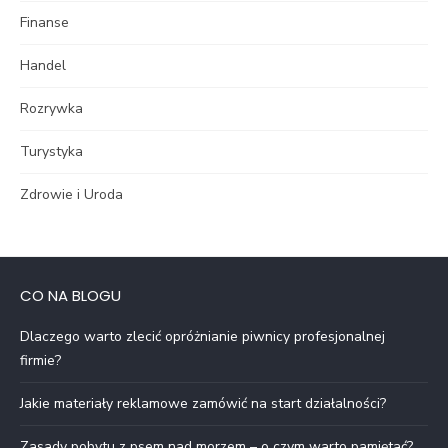
Finanse
Handel
Rozrywka
Turystyka
Zdrowie i Uroda
CO NA BLOGU
Dlaczego warto zlecić opróżnianie piwnicy profesjonalnej
firmie?
Jakie materiały reklamowe zamówić na start działalności?
Zasady pobytu z psem nad morzem – o czym warto pamiętać?