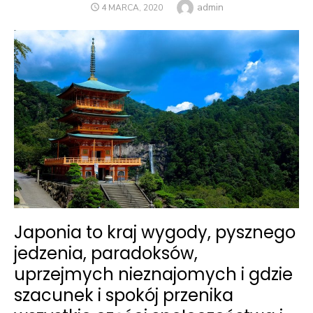
Author
admin
POSTED
4 MARCA, 2020
ON
Japonia to kraj wygody, pysznego
jedzenia, paradoksów,
uprzejmych nieznajomych i gdzie
szacunek i spokój przenika