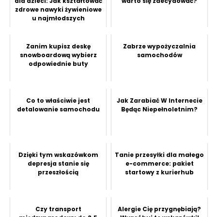
dla dzieci: Jak kształtować
warto się zdecydować?
zdrowe nawyki żywieniowe
u najmłodszych
Zanim kupisz deskę
Zabrze wypożyczalnia
snowboardową wybierz
samochodów
odpowiednie buty
Co to właściwie jest
Jak Zarabiać W Internecie
detalowanie samochodu
Będąc Niepełnoletnim?
Dzięki tym wskazówkom
Tanie przesyłki dla małego
depresja stanie się
e-commerce: pakiet
przeszłością
startowy z kurierhub
Czy transport
Alergie Cię przygnębiają?