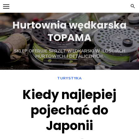
Skip
to
content
Hurtownia wędkarska
TOPAMA
SKLEP OFERUJE SPRZĘT WĘDKARSKI W ILOŚCIACH
HURTOWYCH I DETALICZNYCH.
TURYSTYKA
Kiedy najlepiej
pojechać do
Japonii