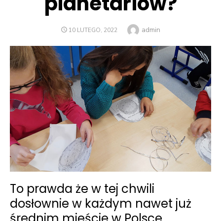
planetariów?
Author
admin
POSTED
10 LUTEGO, 2022
ON
To prawda że w tej chwili
dosłownie w każdym nawet już
średnim mieście w Polsce