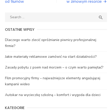
wpisu
od tłumów
w zimowym resorcie
Search
SEA

for:
OSTATNIE WPISY
Dlaczego warto zlecić opróżnianie piwnicy profesjonalnej
firmie?
Jakie materiały reklamowe zamówić na start działalności?
Zasady pobytu z psem nad morzem – o czym warto pamiętać?
Film promocyjny firmy – najważniejsze elementy angażującej
kampanii wideo
Autokar na wycieczkę szkolną – komfort i wygoda dla dzieci
KATEGORIE