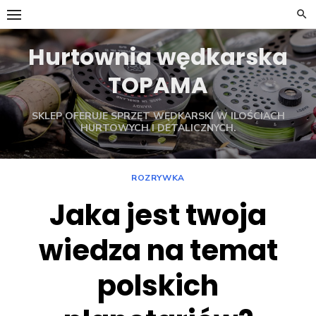
Skip
to
content
Hurtownia wędkarska
TOPAMA
SKLEP OFERUJE SPRZĘT WĘDKARSKI W ILOŚCIACH
HURTOWYCH I DETALICZNYCH.
ROZRYWKA
Jaka jest twoja
wiedza na temat
polskich