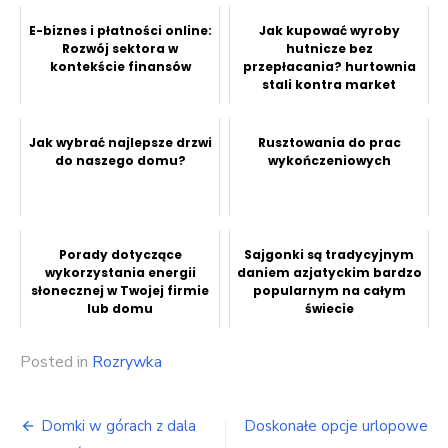
E-biznes i płatności online:
Jak kupować wyroby
Rozwój sektora w
hutnicze bez
kontekście finansów
przepłacania? hurtownia
stali kontra market
budowlany
Jak wybrać najlepsze drzwi
Rusztowania do prac
do naszego domu?
wykończeniowych
Porady dotyczące
Sajgonki są tradycyjnym
wykorzystania energii
daniem azjatyckim bardzo
słonecznej w Twojej firmie
popularnym na całym
lub domu
świecie
Posted in
Rozrywka
Nawigacja
Domki w górach z dala
Doskonałe opcje urlopowe