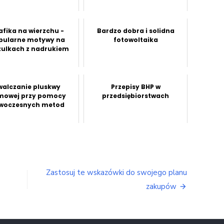
afika na wierzchu -
Bardzo dobra i solidna
pularne motywy na
fotowoltaika
zulkach z nadrukiem
walczanie pluskwy
Przepisy BHP w
mowej przy pomocy
przedsiębiorstwach
woczesnych metod
Zastosuj te wskazówki do swojego planu
zakupów