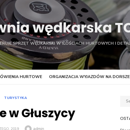
wnia wędkarska 
FERUJE SPRZĘT WĘDKARSKI W ILOŚCIACH HURTOWYCH I DETAL
ÓWIENIA HURTOWE
ORGANIZACJA WYJAZDÓW NA DORSZE
TURYSTYKA
Sear
for:
je w Głuszycy
OSTA
Author
admin
TED
TEGO, 2019