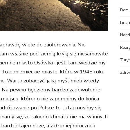
Dom
Fina
Hand
aprawdę wiele do zaoferowania. Nie
Rozr
tam właśnie pod ziemią kryją się niesamowite
Tury
ziemne miasto Osówka i jeśli tam wejdzie my
. To poniemieckie miasto, które w 1945 roku
Zdro
ne. Warto zobaczyć, jaką myśl mieli wtedy
li. Na pewno będziemy bardzo zadowoleni z
miejscu, którego nie zapomnimy do końca
podróżowanie po Polsce to tutaj musimy się
namy się, że takiego klimatu nie ma w innych
o bardzo tajemnicze, a z drugiej mroczne i