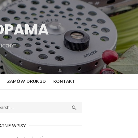
TOPAMA
ICZNYCH.
ZAMÓW DRUK 3D
KONTAKT
ch
SEARCH

TNIE WPISY