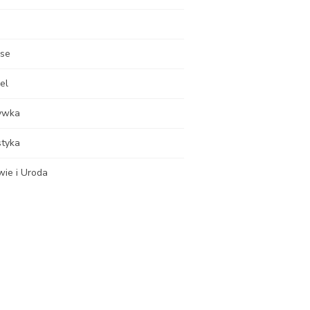
nse
el
ywka
styka
wie i Uroda