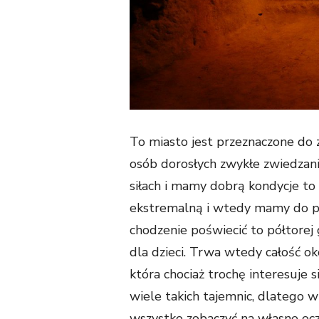
To miasto jest przeznaczone do 
osób dorosłych zwykłe zwiedzanie
siłach i mamy dobrą kondycje to
ekstremalną i wtedy mamy do prze
chodzenie poświecić to półtorej 
dla dzieci. Trwa wtedy całość o
która chociaż trochę interesuje 
wiele takich tajemnic, dlatego 
wszystko zobaczyć na własne ocz