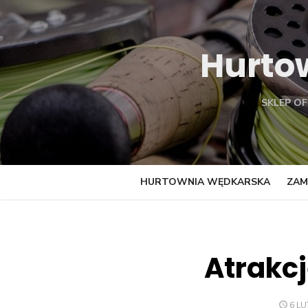
Skip
to
content
Hurto
SKLEP O
HURTOWNIA WĘDKARSKA
ZAM
Atrakc
POS
6 LU