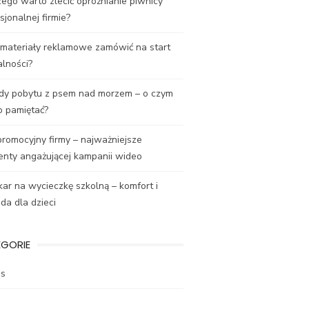
ego warto zlecić opróżnianie piwnicy
sjonalnej firmie?
 materiały reklamowe zamówić na start
alności?
dy pobytu z psem nad morzem – o czym
o pamiętać?
promocyjny firmy – najważniejsze
enty angażującej kampanii wideo
ar na wycieczkę szkolną – komfort i
a dla dzieci
EGORIE
es