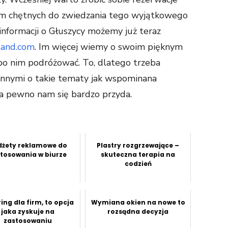
ym chętnych do zwiedzania tego wyjątkowego
 informacji o Głuszycy możemy już teraz
oland.com
. Im więcej wiemy o swoim pięknym
 po nim podróżować. To, dlatego trzeba
innymi o takie tematy jak wspominana
a pewno nam się bardzo przyda.
żety reklamowe do
Plastry rozgrzewające –
tosowania w biurze
skuteczna terapia na
codzień
ing dla firm, to opcja
Wymiana okien na nowe to
jaka zyskuje na
rozsądna decyzja
zastosowaniu