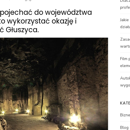
Dlacz
profe
li pojechać do województwa
o wykorzystać okazję i
Jakie
dział
ć Głuszyca.
Zasa
wart
Film 
elem
Autok
wygod
KAT
Bizn
Blog