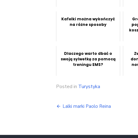
Kafelki można wykończyć
Gr
na różne sposoby
po
kos
Dlaczego warto dbać o
Z
swoją sylwetkę za pomocą
do
treningu EMS?
no
Posted in
Turystyka
Nawigacja
Lalki marki Paolo Reina
wpisu