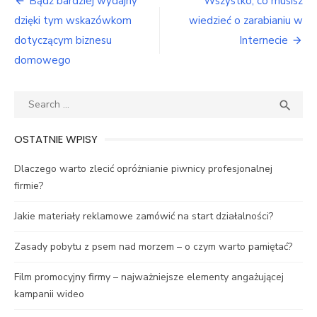
Nawigacja
Bądź bardziej wydajny
Wszystko, co musisz
wpisu
dzięki tym wskazówkom
wiedzieć o zarabianiu w
dotyczącym biznesu
Internecie
domowego
Search
SEA

for:
OSTATNIE WPISY
Dlaczego warto zlecić opróżnianie piwnicy profesjonalnej
firmie?
Jakie materiały reklamowe zamówić na start działalności?
Zasady pobytu z psem nad morzem – o czym warto pamiętać?
Film promocyjny firmy – najważniejsze elementy angażującej
kampanii wideo