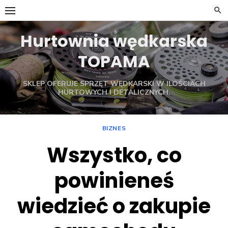
Skip
to
content
Hurtownia wędkarska
TOPAMA
SKLEP OFERUJE SPRZĘT WĘDKARSKI W ILOŚCIACH
HURTOWYCH I DETALICZNYCH.
BIZNES
Wszystko, co
powinieneś
wiedzieć o zakupie