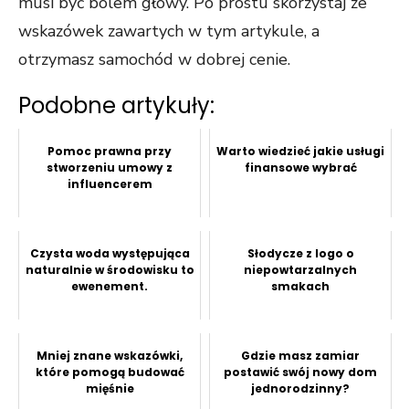
musi być bólem głowy. Po prostu skorzystaj ze
wskazówek zawartych w tym artykule, a
otrzymasz samochód w dobrej cenie.
Podobne artykuły:
Pomoc prawna przy
Warto wiedzieć jakie usługi
stworzeniu umowy z
finansowe wybrać
influencerem
Czysta woda występująca
Słodycze z logo o
naturalnie w środowisku to
niepowtarzalnych
ewenement.
smakach
Mniej znane wskazówki,
Gdzie masz zamiar
które pomogą budować
postawić swój nowy dom
mięśnie
jednorodzinny?