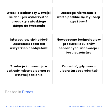
Włoskie delikatesy w twojej
Dlaczego nie wszędzie
kuchni: jak wykorzystać
warto poddać się stylizacji
produkty z włoskiego
rzęs i brwi?
sklepu do tworzenia
autenty...
Interesujesz się hobby?
Nowoczesne technologie w
Doskonała rada dla
produkcji okularów
wszystkich hobbystów!
ochronnych: innowacje i
bezpieczeństwo
Tradycja i innowacja –
Co zrobić, gdy awarii
zakłady mięsne z pomorza
uległa turbosprężarka?
w nowej odsłonie
Posted in
Biznes