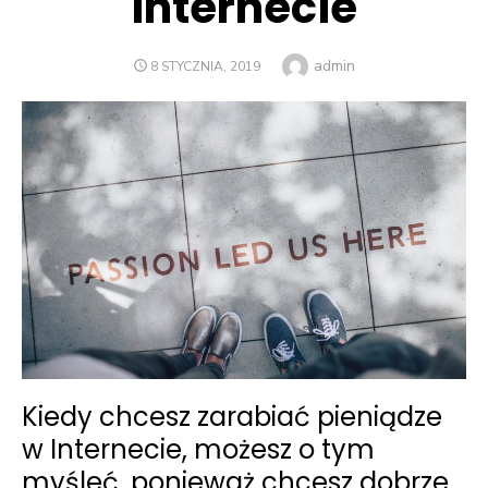
Internecie
Author
admin
POSTED
8 STYCZNIA, 2019
ON
Kiedy chcesz zarabiać pieniądze
w Internecie, możesz o tym
myśleć, ponieważ chcesz dobrze