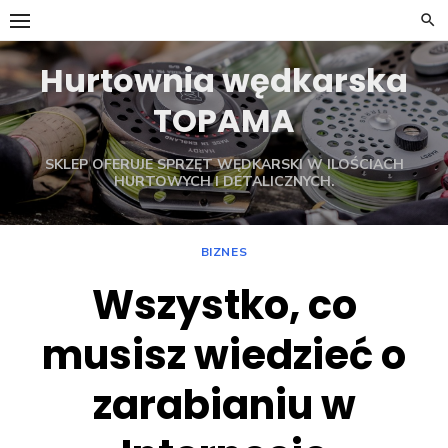
Skip
to
content
Hurtownia wędkarska
TOPAMA
SKLEP OFERUJE SPRZĘT WĘDKARSKI W ILOŚCIACH
HURTOWYCH I DETALICZNYCH.
BIZNES
Wszystko, co
musisz wiedzieć o
zarabianiu w