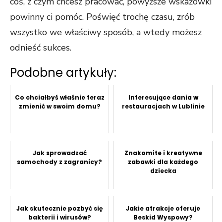
coś, z czym chcesz pracować, powyższe wskazówki
powinny ci pomóc. Poświęć trochę czasu, zrób
wszystko we właściwy sposób, a wtedy możesz
odnieść sukces.
Podobne artykuły:
Co chciałbyś właśnie teraz
Interesujące dania w
zmienić w swoim domu?
restauracjach w Lublinie
Jak sprowadzać
Znakomite i kreatywne
samochody z zagranicy?
zabawki dla każdego
dziecka
Jak skutecznie pozbyć się
Jakie atrakcje oferuje
bakterii i wirusów?
Beskid Wyspowy?