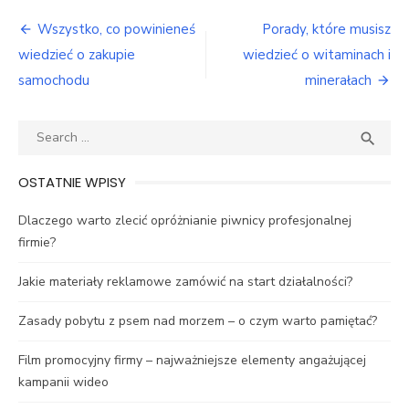
Nawigacja
Wszystko, co powinieneś
Porady, które musisz
wpisu
wiedzieć o zakupie
wiedzieć o witaminach i
samochodu
minerałach
Search
SEA

for:
OSTATNIE WPISY
Dlaczego warto zlecić opróżnianie piwnicy profesjonalnej
firmie?
Jakie materiały reklamowe zamówić na start działalności?
Zasady pobytu z psem nad morzem – o czym warto pamiętać?
Film promocyjny firmy – najważniejsze elementy angażującej
kampanii wideo