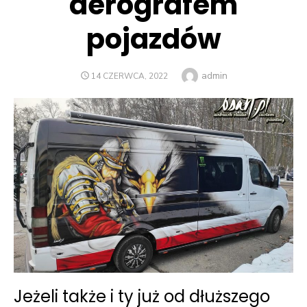
aerografem
pojazdów
Author
admin
POSTED
14 CZERWCA, 2022
ON
Jeżeli także i ty już od dłuższego