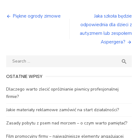
Nawigacja
Piękne ogrody zimowe
Jaka szkoła będzie
wpisu
odpowiednia dla dzieci z
autyzmem lub zespołem
Aspergera?
Search
SEA

for:
OSTATNIE WPISY
Dlaczego warto zlecić opróżnianie piwnicy profesjonalnej
firmie?
Jakie materiały reklamowe zamówić na start działalności?
Zasady pobytu z psem nad morzem – o czym warto pamiętać?
Film promocyjny firmy – najważniejsze elementy angażującej