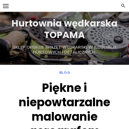
Skip
to
content
Hurtownia wędkarska
TOPAMA
SKLEP OFERUJE SPRZĘT WĘDKARSKI W ILOŚCIACH
HURTOWYCH I DETALICZNYCH.
BLOG
Piękne i
niepowtarzalne
malowanie