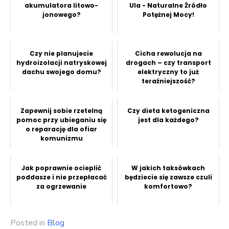
akumulatora litowo-
Ula - Naturalne Źródło
jonowego?
Potężnej Mocy!
Czy nie planujecie
Cicha rewolucja na
hydroizolacji natryskowej
drogach – czy transport
dachu swojego domu?
elektryczny to już
teraźniejszość?
Zapewnij sobie rzetelną
Czy dieta ketogeniczna
pomoc przy ubieganiu się
jest dla każdego?
o reparację dla ofiar
komunizmu
Jak poprawnie ocieplić
W jakich taksówkach
poddasze i nie przepłacać
będziecie się zawsze czuli
za ogrzewanie
komfortowo?
Posted in
Blog