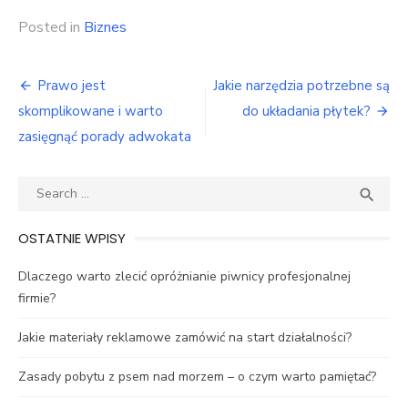
Posted in
Biznes
Nawigacja
Prawo jest
Jakie narzędzia potrzebne są
wpisu
skomplikowane i warto
do układania płytek?
zasięgnąć porady adwokata
Search
SEA

for:
OSTATNIE WPISY
Dlaczego warto zlecić opróżnianie piwnicy profesjonalnej
firmie?
Jakie materiały reklamowe zamówić na start działalności?
Zasady pobytu z psem nad morzem – o czym warto pamiętać?