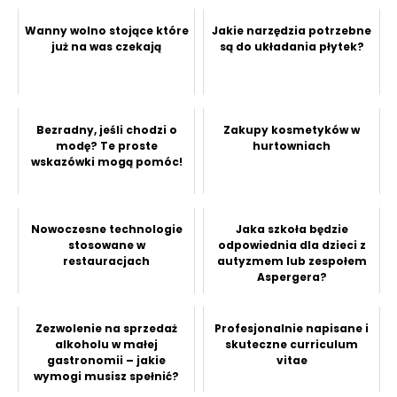
Wanny wolno stojące które
Jakie narzędzia potrzebne
już na was czekają
są do układania płytek?
Bezradny, jeśli chodzi o
Zakupy kosmetyków w
modę? Te proste
hurtowniach
wskazówki mogą pomóc!
Nowoczesne technologie
Jaka szkoła będzie
stosowane w
odpowiednia dla dzieci z
restauracjach
autyzmem lub zespołem
Aspergera?
Zezwolenie na sprzedaż
Profesjonalnie napisane i
alkoholu w małej
skuteczne curriculum
gastronomii – jakie
vitae
wymogi musisz spełnić?