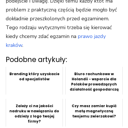
podejście i uwagę. Dzięki temu każdy ktot ma
problem z praktyczną częścią będzie mogło być
dokładnie przeszkolonych przed egzaminem.
Tego rodzaju wytycznymi trzeba się kierować
kiedy chcemy zdać egzamin na
prawo jazdy
kraków
.
Podobne artykuły:
Branding który uzyskacie
Biuro rachunkowe w
od specjalistów
Holandii - wsparcie dla
Polaków prowadzących
działalność gospodarczą
Zależy ci na jakości
Czy masz zamiar kupić
nadruku w nawiązaniu do
matę magnetyczną
odzieży z logo twojej
twojemu zwierzakowi?
firmy?