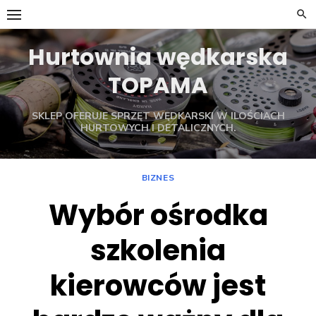
Skip
to
content
Hurtownia wędkarska
TOPAMA
SKLEP OFERUJE SPRZĘT WĘDKARSKI W ILOŚCIACH
HURTOWYCH I DETALICZNYCH.
BIZNES
Wybór ośrodka
szkolenia
kierowców jest