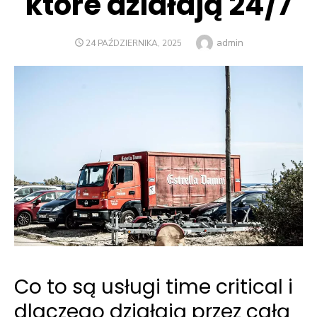
które działają 24/7
Author
admin
POSTED
24 PAŹDZIERNIKA, 2025
ON
Co to są usługi time critical i
dlaczego działają przez całą