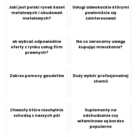
Jaki jest polski rynek kaset
Usługi adwokackie którymi
metalowych i obudowań
powinniście się
metalowych?
zainteresować
ak wybrać odpowiednie
Na co zwracamy uwagę
oferty z rynku usług firm
kupując mieszkanie?
prawnych?
Zakres pomocy geodetów
Duży wybór profesjonalnej
chemii
Chwasty które niechętnie
Suplementy na
schodzą z naszych pól
odchudzanie czy
witaminowe są bardzo
popularne