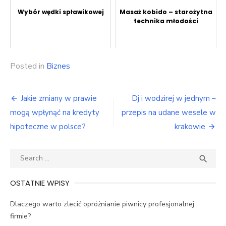
Wybór wędki spławikowej
Masaż kobido – starożytna
technika młodości
Posted in
Biznes
Nawigacja
Jakie zmiany w prawie
Dj i wodzirej w jednym –
wpisu
mogą wpłynąć na kredyty
przepis na udane wesele w
hipoteczne w polsce?
krakowie
Search
SEA

for:
OSTATNIE WPISY
Dlaczego warto zlecić opróżnianie piwnicy profesjonalnej
firmie?