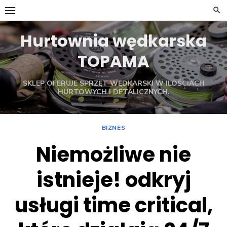
Skip
to
content
Hurtownia wędkarska
TOPAMA
SKLEP OFERUJE SPRZĘT WĘDKARSKI W ILOŚCIACH
HURTOWYCH I DETALICZNYCH.
BIZNES
Niemożliwe nie
istnieje! odkryj
usługi time critical,