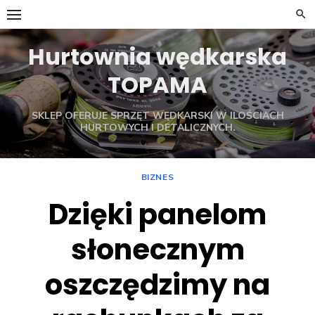
Skip
to
content
Hurtownia wędkarska
TOPAMA
SKLEP OFERUJE SPRZĘT WĘDKARSKI W ILOŚCIACH
HURTOWYCH I DETALICZNYCH.
BIZNES
Dzięki panelom
słonecznym
oszczędzimy na