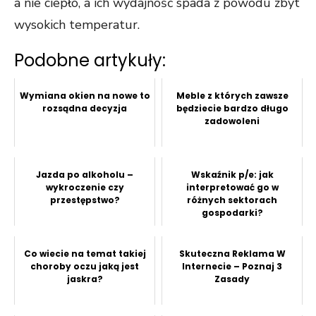
a nie ciepło, a ich wydajność spada z powodu zbyt
wysokich temperatur.
Podobne artykuły:
Wymiana okien na nowe to
Meble z których zawsze
rozsądna decyzja
będziecie bardzo długo
zadowoleni
Jazda po alkoholu –
Wskaźnik p/e: jak
wykroczenie czy
interpretować go w
przestępstwo?
różnych sektorach
gospodarki?
Co wiecie na temat takiej
Skuteczna Reklama W
choroby oczu jaką jest
Internecie – Poznaj 3
jaskra?
Zasady