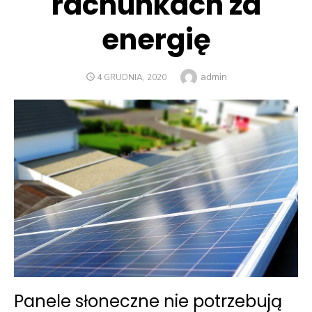
rachunkach za
energię
Author
admin
POSTED
4 GRUDNIA, 2020
ON
Panele słoneczne nie potrzebują