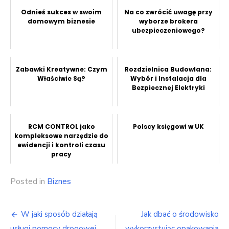
Odnieś sukces w swoim
Na co zwrócić uwagę przy
domowym biznesie
wyborze brokera
ubezpieczeniowego?
Zabawki Kreatywne: Czym
Rozdzielnica Budowlana:
Właściwie Są?
Wybór i Instalacja dla
Bezpiecznej Elektryki
RCM CONTROL jako
Polscy księgowi w UK
kompleksowe narzędzie do
ewidencji i kontroli czasu
pracy
Posted in
Biznes
Nawigacja
W jaki sposób działają
Jak dbać o środowisko
usługi pomocy drogowej
wykorzystując opakowania