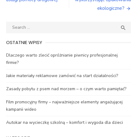
wpisu
ekologiczne?
Search
SEA

for:
OSTATNIE WPISY
Dlaczego warto zlecić opróżnianie piwnicy profesjonalnej
firmie?
Jakie materiały reklamowe zamówić na start działalności?
Zasady pobytu z psem nad morzem – o czym warto pamiętać?
Film promocyjny firmy – najważniejsze elementy angażującej
kampanii wideo
Autokar na wycieczkę szkolną – komfort i wygoda dla dzieci