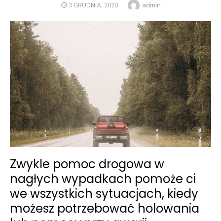
Author
admin
POSTED
3 GRUDNIA, 2020
ON
Zwykle pomoc drogowa w
nagłych wypadkach pomoże ci
we wszystkich sytuacjach, kiedy
możesz potrzebować holowania