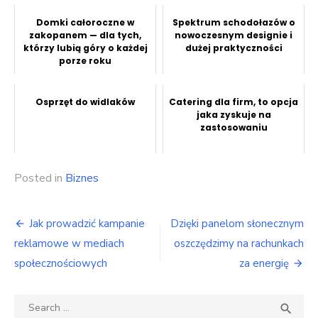
Domki całoroczne w
Spektrum schodołazów o
zakopanem — dla tych,
nowoczesnym designie i
którzy lubią góry o każdej
dużej praktyczności
porze roku
Osprzęt do widlaków
Catering dla firm, to opcja
jaka zyskuje na
zastosowaniu
Posted in
Biznes
Nawigacja
Jak prowadzić kampanie
Dzięki panelom słonecznym
wpisu
reklamowe w mediach
oszczędzimy na rachunkach
społecznościowych
za energię
Search
SEA
