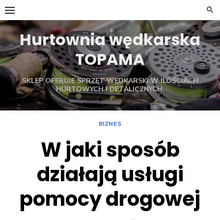
Skip
to
content
Hurtownia wędkarska
TOPAMA
SKLEP OFERUJE SPRZĘT WĘDKARSKI W ILOŚCIACH
HURTOWYCH I DETALICZNYCH.
BIZNES
W jaki sposób
działają usługi
pomocy drogowej