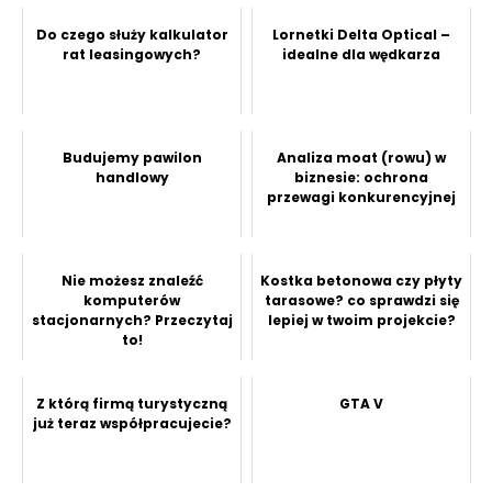
Do czego służy kalkulator
Lornetki Delta Optical –
rat leasingowych?
idealne dla wędkarza
Budujemy pawilon
Analiza moat (rowu) w
handlowy
biznesie: ochrona
przewagi konkurencyjnej
Nie możesz znaleźć
Kostka betonowa czy płyty
komputerów
tarasowe? co sprawdzi się
stacjonarnych? Przeczytaj
lepiej w twoim projekcie?
to!
Z którą firmą turystyczną
GTA V
już teraz współpracujecie?