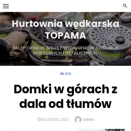
Skip
to
content
Hurtownia wędkarska
TOPAMA
SKLEP OFERUJE SPRZĘT WĘDKARSKI W ILOŚCIACH
HURTOWYCH I DETALICZNYCH.
BLOG
Domki w górach z
dala od tłumów
Author
admin
POSTED
6 LUTEGO, 2022
ON