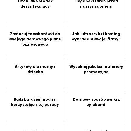
Ozon jako środek
Elegancki taras przed
dezynfekujący
naszym domem
Zastosuj te wskazówki do
Jaki ultraszybki hosting
swojego domowego planu
wybrać dla swojej firmy?
biznesowego
Artykuły dla mamy i
Wysokiej jakości materiały
dziecka
promocyjne
Bądź bardziej modny,
Domowy sposób walki z
korzystając z tej porady
żylakami