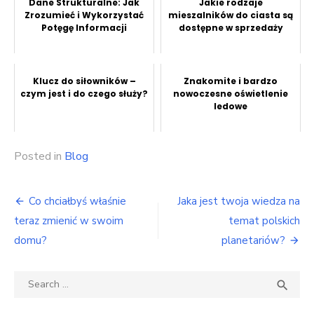
Dane Strukturalne: Jak
Jakie rodzaje
Zrozumieć i Wykorzystać
mieszalników do ciasta są
Potęgę Informacji
dostępne w sprzedaży
Klucz do siłowników –
Znakomite i bardzo
czym jest i do czego służy?
nowoczesne oświetlenie
ledowe
Posted in
Blog
Nawigacja
Co chciałbyś właśnie
Jaka jest twoja wiedza na
wpisu
teraz zmienić w swoim
temat polskich
domu?
planetariów?
Search
SEA

for: