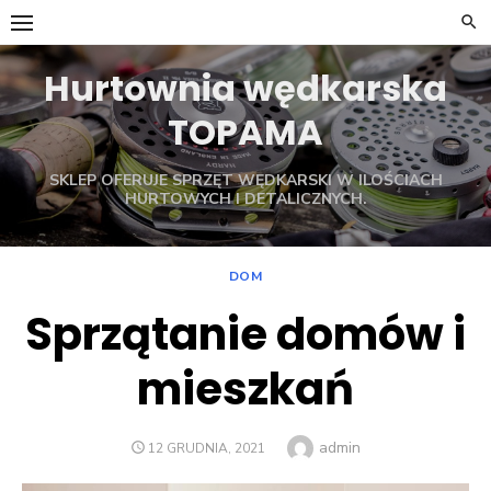
Skip
to
content
Hurtownia wędkarska
TOPAMA
SKLEP OFERUJE SPRZĘT WĘDKARSKI W ILOŚCIACH
HURTOWYCH I DETALICZNYCH.
DOM
Sprzątanie domów i
mieszkań
Author
admin
POSTED
12 GRUDNIA, 2021
ON