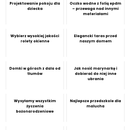
Projektowanie pokoju dla
Oczko wodne z folią epdm
dziecka
– przewaga nad innymi
materiałami
Wybierz wysokiej jakości
Elegancki taras przed
rolety okienne
naszym domem
Domki w górach z dala od
Jak nosić marynarkę i
tłumów
dobierać do niej inne
ubrania
Wysyłamy wszystkim
Najlepsze przedszkole dla
życzenia
malucha
bożonarodzeniowe