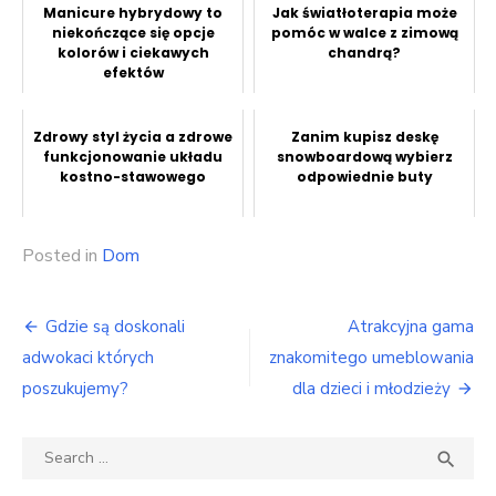
Manicure hybrydowy to
Jak światłoterapia może
niekończące się opcje
pomóc w walce z zimową
kolorów i ciekawych
chandrą?
efektów
Zdrowy styl życia a zdrowe
Zanim kupisz deskę
funkcjonowanie układu
snowboardową wybierz
kostno-stawowego
odpowiednie buty
Posted in
Dom
Nawigacja
Gdzie są doskonali
Atrakcyjna gama
wpisu
adwokaci których
znakomitego umeblowania
poszukujemy?
dla dzieci i młodzieży
Search
SEA

for: