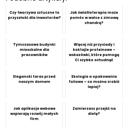
Czy tworzywa sztuczne to
Jak światłoterapia może
przyszłość dla inwestorów?
pomóc w walce z zimową
chandrą?
Tymczasowe budynki
Więcej niż przysiady i
mieszkalne dla
koktajle proteinowe –
pracowników
wskazówki, które pomogą
Ci szybko schudnąć
Elegancki taras przed
Ekologia a opakowania
naszym domem
foliowe – co można zrobić
lepiej?
Jak aplikacje webowe
Zamierzasz przejść na
wspierają rozwój małych
dietę?
firm