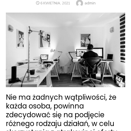
Author
admin
POSTED
6 KWIETNIA, 2021
ON
Nie ma żadnych wątpliwości, że
każda osoba, powinna
zdecydować się na podjęcie
różnego rodzaju działań, w celu