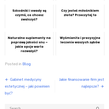
Szkodniki i owady są
Czy jesteś miłośnikiem
czymś, co chcesz
złota? Przeczytaj to
zwalczyć?
Naturalne suplementy na
Wyśmienite i precyzyjne
poprawę jakości snu –
leczenie waszych zębów
jakie opcje warto
rozważyć?
Posted in
Blog
Nawigacja
Gabinet medycyny
Jakie finansowanie firm jest
wpisu
estetycznej – jaki powinien
najlepsze?
być?
Search
SEA
