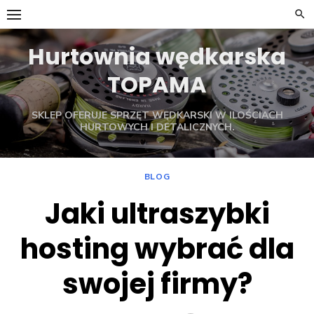
Skip
to
content
Hurtownia wędkarska
TOPAMA
SKLEP OFERUJE SPRZĘT WĘDKARSKI W ILOŚCIACH
HURTOWYCH I DETALICZNYCH.
BLOG
Jaki ultraszybki
hosting wybrać dla
swojej firmy?