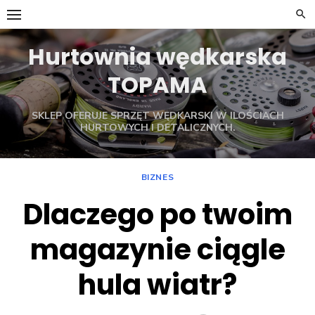
Skip
to
content
Hurtownia wędkarska
TOPAMA
SKLEP OFERUJE SPRZĘT WĘDKARSKI W ILOŚCIACH
HURTOWYCH I DETALICZNYCH.
BIZNES
Dlaczego po twoim
magazynie ciągle
hula wiatr?