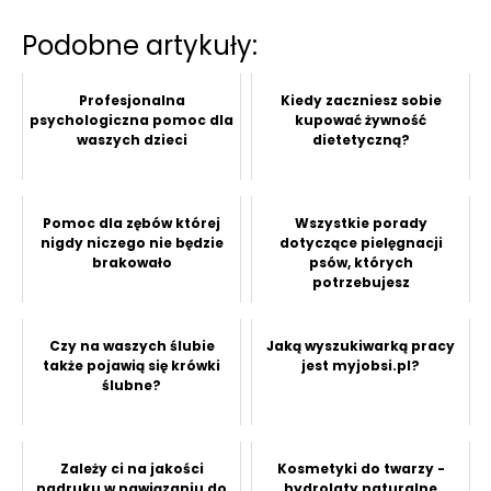
Podobne artykuły:
Profesjonalna
Kiedy zaczniesz sobie
psychologiczna pomoc dla
kupować żywność
waszych dzieci
dietetyczną?
Pomoc dla zębów której
Wszystkie porady
nigdy niczego nie będzie
dotyczące pielęgnacji
brakowało
psów, których
potrzebujesz
Czy na waszych ślubie
Jaką wyszukiwarką pracy
także pojawią się krówki
jest myjobsi.pl?
ślubne?
Zależy ci na jakości
Kosmetyki do twarzy -
nadruku w nawiązaniu do
hydrolaty naturalne