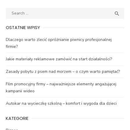
Search
SEA

for:
OSTATNIE WPISY
Dlaczego warto zlecić opróżnianie piwnicy profesjonalnej
firmie?
Jakie materiały reklamowe zamówić na start działalności?
Zasady pobytu z psem nad morzem – o czym warto pamiętać?
Film promocyjny firmy – najważniejsze elementy angażującej
kampanii wideo
Autokar na wycieczkę szkolną – komfort i wygoda dla dzieci
KATEGORIE