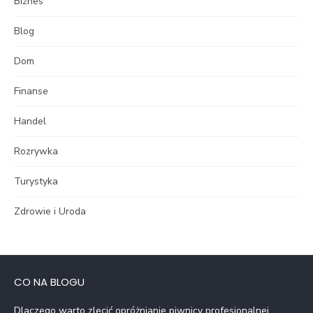
Biznes
Blog
Dom
Finanse
Handel
Rozrywka
Turystyka
Zdrowie i Uroda
CO NA BLOGU
Dlaczego warto zlecić opróżnianie piwnicy profesjonalnej