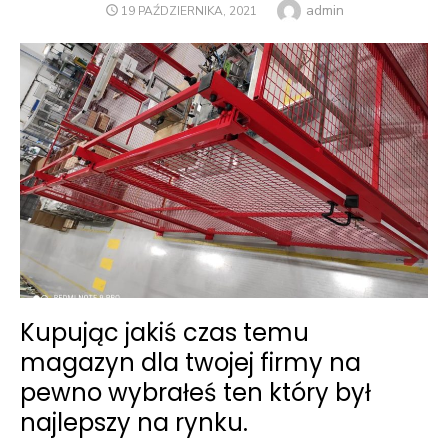
Author
admin
POSTED
19 PAŹDZIERNIKA, 2021
ON
Kupując jakiś czas temu
magazyn dla twojej firmy na
pewno wybrałeś ten który był
najlepszy na rynku.