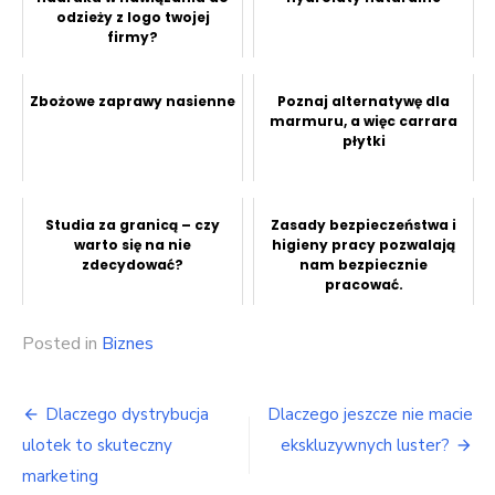
odzieży z logo twojej
firmy?
Zbożowe zaprawy nasienne
Poznaj alternatywę dla
marmuru, a więc carrara
płytki
Studia za granicą – czy
Zasady bezpieczeństwa i
warto się na nie
higieny pracy pozwalają
zdecydować?
nam bezpiecznie
pracować.
Posted in
Biznes
Nawigacja
Dlaczego dystrybucja
Dlaczego jeszcze nie macie
wpisu
ulotek to skuteczny
ekskluzywnych luster?
marketing