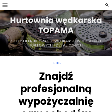
Skip
to
content
Hurtownia wędkarska
TOPAMA
SKLEP OFERUJE SPRZĘT WĘDKARSKI W ILOŚCIACH
HURTOWYCH I DETALICZNYCH.
BLOG
Znajdź
profesjonalną
wypożyczalnię