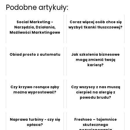
Podobne artykuły:
Social Marketing -
Coraz więcej osób chce się
Narzędzia, Działania,
wyzbyć tkanki tłuszczowej?
Możliwości Marketingowe
Obiad prosto z automatu
Jak szkolenia biznesowe
mogą zmienić twoją
karierę?
Czy krzywo rosnące zęby
Czy wszyscy z nas muszą
można wyprostować?
cierpieć na alergię z
powodu brudu?
Naprawa turbiny - czy się
Freshseo – tajemnice
opłaca?
skutecznego
pozycjonowania