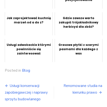
Jak zaprojektować kuchnię
Gdzie zawsze warto
marzeń od a do z?
zakupić trójskładnikowy
herbicyd dla zbóż?
Usługi adwokackie którymi
Gresowe płytki z szarymi
powinniście się
pasmami dla każdego z
zainteresować
was
Posted in
Blog
Nawigacja
Usługi konserwacji
Renomowane studia na
wpisu
zapobiegawczej i naprawy
kierunku prawo
sprzętu budowlanego