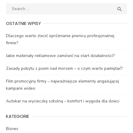
Search
SEA

for:
OSTATNIE WPISY
Dlaczego warto zlecić opróżnianie piwnicy profesjonalnej
firmie?
Jakie materiały reklamowe zamówić na start działalności?
Zasady pobytu z psem nad morzem – o czym warto pamiętać?
Film promocyjny firmy – najważniejsze elementy angażującej
kampanii wideo
Autokar na wycieczkę szkolną – komfort i wygoda dla dzieci
KATEGORIE
Biznes