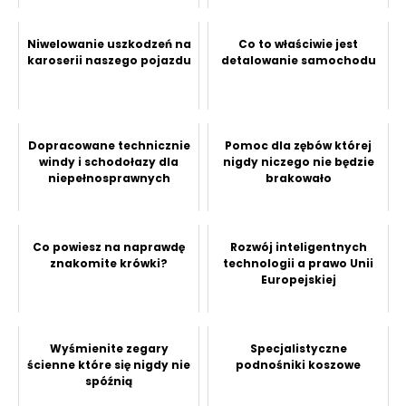
Niwelowanie uszkodzeń na
Co to właściwie jest
karoserii naszego pojazdu
detalowanie samochodu
Dopracowane technicznie
Pomoc dla zębów której
windy i schodołazy dla
nigdy niczego nie będzie
niepełnosprawnych
brakowało
Co powiesz na naprawdę
Rozwój inteligentnych
znakomite krówki?
technologii a prawo Unii
Europejskiej
Wyśmienite zegary
Specjalistyczne
ścienne które się nigdy nie
podnośniki koszowe
spóźnią