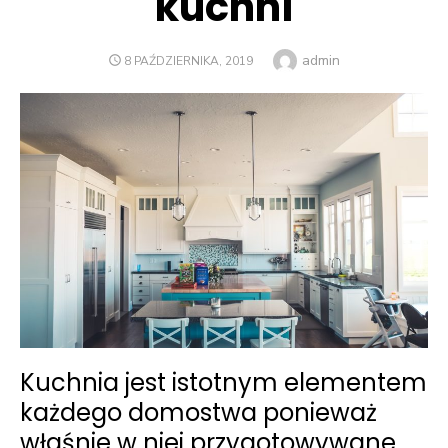
kuchni
Author
admin
POSTED
8 PAŹDZIERNIKA, 2019
ON
Kuchnia jest istotnym elementem
każdego domostwa ponieważ
właśnie w niej przygotowywane