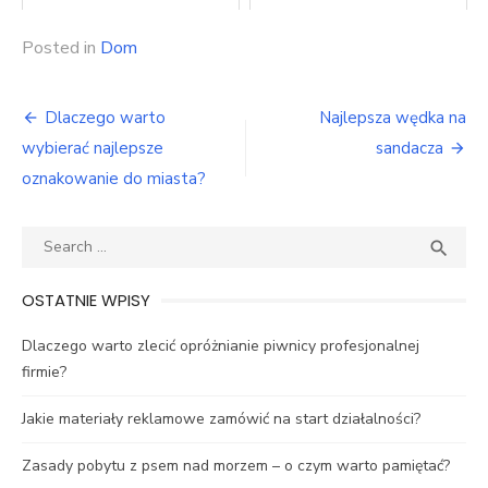
Posted in
Dom
Nawigacja
Dlaczego warto
Najlepsza wędka na
wpisu
wybierać najlepsze
sandacza
oznakowanie do miasta?
Search
SEA

for:
OSTATNIE WPISY
Dlaczego warto zlecić opróżnianie piwnicy profesjonalnej
firmie?
Jakie materiały reklamowe zamówić na start działalności?
Zasady pobytu z psem nad morzem – o czym warto pamiętać?