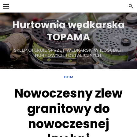
Skip
to
content
Hurtownia wędkarska
TOPAMA
SKLEP OFERUJE SPRZĘT WĘDKARSKI W ILOŚCIACH
HURTOWYCH I DETALICZNYCH.
DOM
Nowoczesny zlew
granitowy do
nowoczesnej