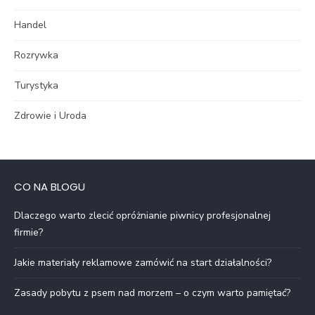
Handel
Rozrywka
Turystyka
Zdrowie i Uroda
CO NA BLOGU
Dlaczego warto zlecić opróżnianie piwnicy profesjonalnej
firmie?
Jakie materiały reklamowe zamówić na start działalności?
Zasady pobytu z psem nad morzem – o czym warto pamiętać?