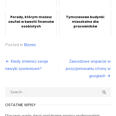
Porady, którym możesz
Tymczasowe budynki
zaufać w kwestii finansów
mieszkalne dla
osobistych
pracowników
Posted in
Biznes
Nawigacja
Kiedy zmienisz swoje
Zawodowe wsparcie w
wpisu
nawyki żywieniowe?
pozycjonowaniu strony w
googlach
Search
SEA

for:
OSTATNIE WPISY
Dlaczego warto zlecić opróżnianie piwnicy profesjonalnej