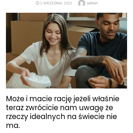
Author
admin
POSTED
1 WRZEŚNIA, 2022
ON
Może i macie rację jeżeli właśnie
teraz zwrócicie nam uwagę że
rzeczy idealnych na świecie nie
ma.