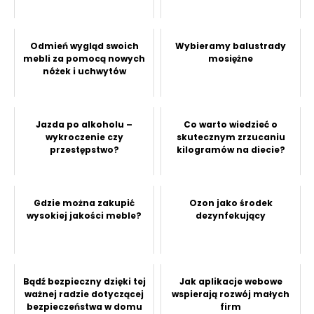
Odmień wygląd swoich
Wybieramy balustrady
mebli za pomocą nowych
mosiężne
nóżek i uchwytów
Jazda po alkoholu –
Co warto wiedzieć o
wykroczenie czy
skutecznym zrzucaniu
przestępstwo?
kilogramów na diecie?
Gdzie można zakupić
Ozon jako środek
wysokiej jakości meble?
dezynfekujący
Bądź bezpieczny dzięki tej
Jak aplikacje webowe
ważnej radzie dotyczącej
wspierają rozwój małych
bezpieczeństwa w domu
firm