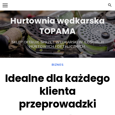
Skip
to
content
Hurtownia wędkarska
TOPAMA
SKLEP OFERUJE SPRZĘT WĘDKARSKI W ILOŚCIACH
HURTOWYCH I DETALICZNYCH.
BIZNES
Idealne dla każdego
klienta
przeprowadzki