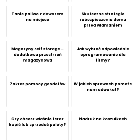
Tanie paliwo z dowozem
Skuteczne strategie
na miejsce
zabezpieczenia domu
przed włamaniem
Magazyny self storage –
Jak wybrać odpowiednie
dodatkowa przestrzeń
oprogramowanie dla
magazynowa
firmy?
Zakres pomocy geodetów
W jakich sprawach pomoże
nam adwokat?
Czy chcesz właśnie teraz
Nadruk na koszulkach
kupić lub sprzedać palety?