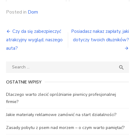
Posted in
Dom
Nawigacja
Czy da się zabezpieczyć
Posiadasz nakaz zapłaty, jaki
wpisu
atrakcyjny wygląd, naszego
dotyczy twoich dłużników?
auta?
Search
SEA

for:
OSTATNIE WPISY
Dlaczego warto zlecić opróżnianie piwnicy profesjonalnej
firmie?
Jakie materiały reklamowe zamówić na start działalności?
Zasady pobytu z psem nad morzem – o czym warto pamiętać?