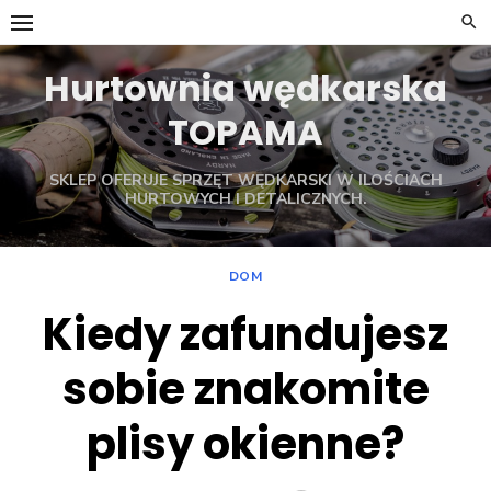
Skip
to
content
Hurtownia wędkarska
TOPAMA
SKLEP OFERUJE SPRZĘT WĘDKARSKI W ILOŚCIACH
HURTOWYCH I DETALICZNYCH.
DOM
Kiedy zafundujesz
sobie znakomite
plisy okienne?