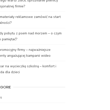
ego warto zlecić opróżnianie piwnicy
sjonalnej firmie?
 materiały reklamowe zamówić na start
alności?
dy pobytu z psem nad morzem – o czym
o pamiętać?
promocyjny firmy – najważniejsze
enty angażującej kampanii wideo
ar na wycieczkę szkolną – komfort i
a dla dzieci
EGORIE
es