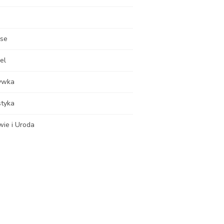
nse
el
ywka
styka
wie i Uroda