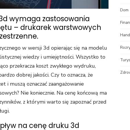
Dom
i 3d wymaga zastosowania
Fina
rzętu – drukarek warstwowych
zestrzenne.
Hand
zycznego w wersji 3d opierając się na modelu
Rozr
tycznej wiedzy i umiejętności. Wszystko to
Tury
ząco przekracza koszt zwykłego wydruku,
Zdro
ardzo dobrej jakości. Czy to oznacza, że
et i muszą oznaczać zaangażowanie
sowych? Nie koniecznie. Na cenę końcową ma
ynników, z którymi warto się zapoznać przed
ugi.
wpływ na cenę druku 3d