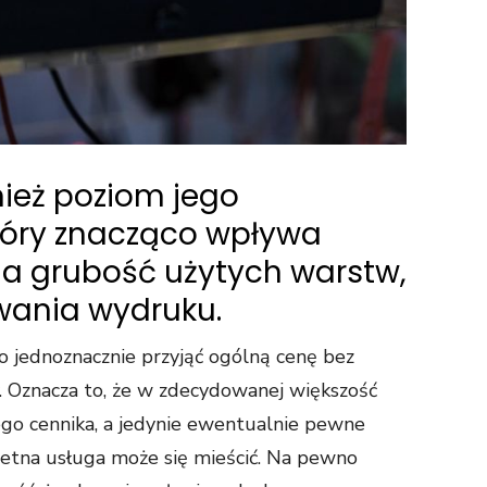
ież poziom jego
tóry znacząco wpływa
na grubość użytych warstw,
rwania wydruku.
o jednoznacznie przyjąć ogólną cenę bez
y. Oznacza to, że w zdecydowanej większość
go cennika, a jedynie ewentualnie pewne
retna usługa może się mieścić. Na pewno