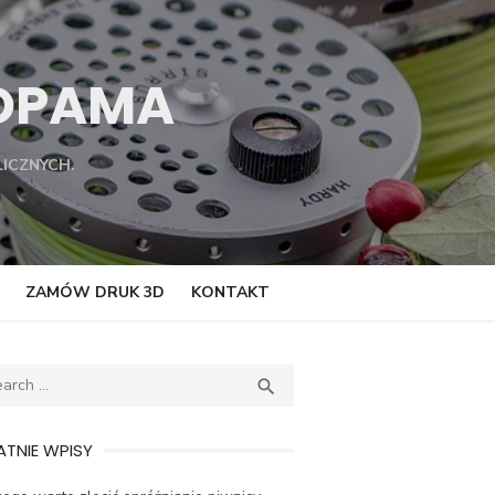
TOPAMA
ICZNYCH.
ZAMÓW DRUK 3D
KONTAKT
ch
SEARCH

TNIE WPISY