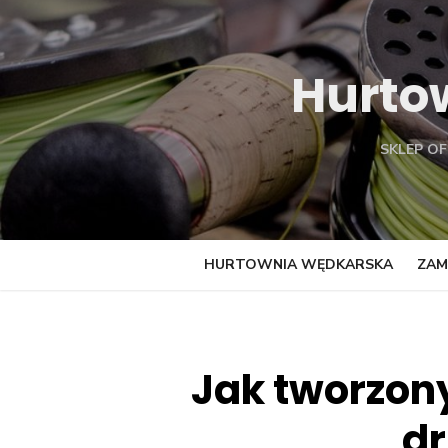
Skip
to
content
Hurto
SKLEP O
HURTOWNIA WĘDKARSKA
ZAM
Jak tworzony
dr