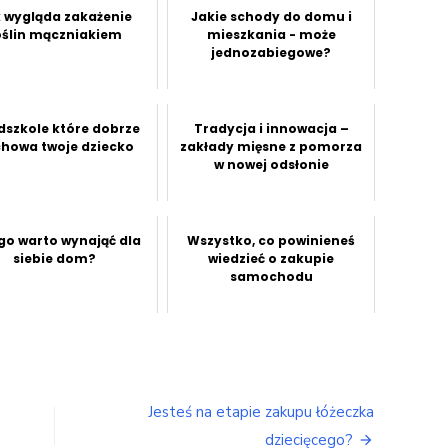
 wygląda zakażenie
Jakie schody do domu i
oślin mączniakiem
mieszkania - może
jednozabiegowe?
dszkole które dobrze
Tradycja i innowacja –
howa twoje dziecko
zakłady mięsne z pomorza
w nowej odsłonie
go warto wynająć dla
Wszystko, co powinieneś
siebie dom?
wiedzieć o zakupie
samochodu
Jesteś na etapie zakupu łóżeczka
dziecięcego?