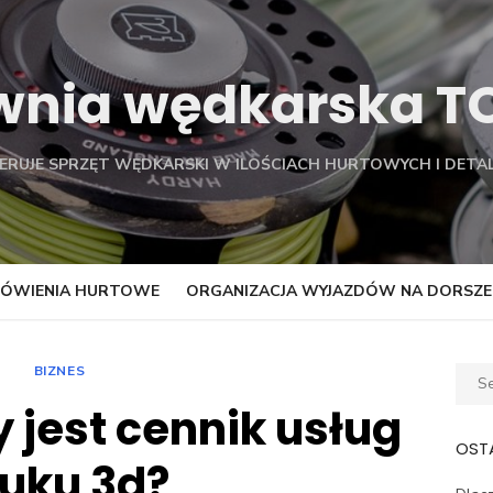
wnia wędkarska 
FERUJE SPRZĘT WĘDKARSKI W ILOŚCIACH HURTOWYCH I DETAL
ÓWIENIA HURTOWE
ORGANIZACJA WYJAZDÓW NA DORSZE
BIZNES
Sear
for:
 jest cennik usług
OSTA
uku 3d?