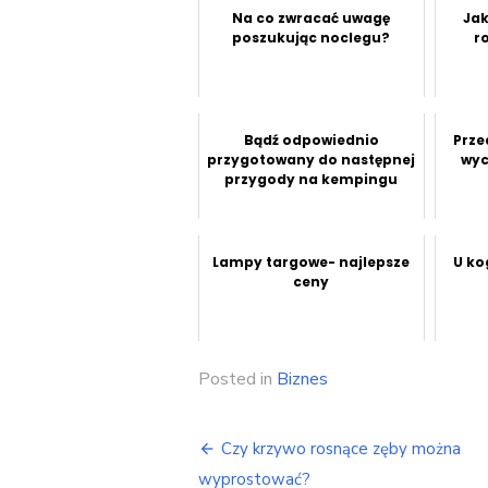
Na co zwracać uwagę
Jak
poszukując noclegu?
r
Bądź odpowiednio
Prze
przygotowany do następnej
wyc
przygody na kempingu
Lampy targowe- najlepsze
U ko
ceny
Posted in
Biznes
Nawigacja
Czy krzywo rosnące zęby można
wyprostować?