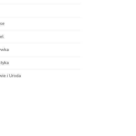
nse
el
ywka
styka
wie i Uroda