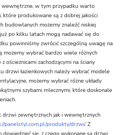
i wewnętrzne, w tym przypadku warto
, które produkowane są z dobrej jakości
h budowlanych możemy znaleźć niskiej
 już po kilku latach mogą nadawać się do
dku powinniśmy zwrócić szczególną uwagę na
ią możemy wybrać bardzo wiele różnych
że z ościeżnicami zachodzącymi na ściany
ku drzwi łazienkowych należy wybrać modele
entylacyjne, możemy wybrać różne układy
tokątnymi szybami mlecznymi, które doskonale
eniach.
 drzwi zewnętrznych jak i wewnętrznych
://panelstyl.com.pl/produkty/drzwi/
. Z
dowiedzieć się, z czego wykonane są drzwi,