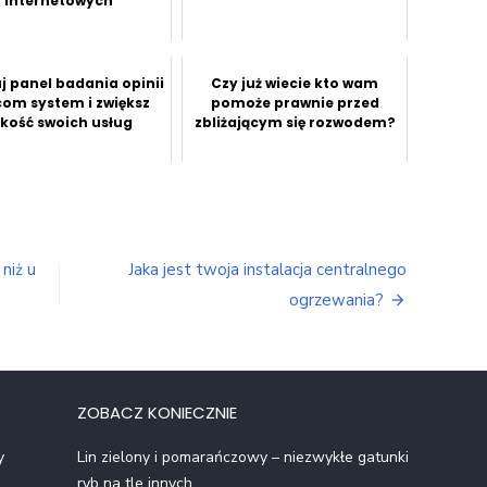
internetowych
j panel badania opinii
Czy już wiecie kto wam
com system i zwiększ
pomoże prawnie przed
akość swoich usług
zbliżającym się rozwodem?
niż u
Jaka jest twoja instalacja centralnego
ogrzewania?
ZOBACZ KONIECZNIE
y
Lin zielony i pomarańczowy – niezwykłe gatunki
ryb na tle innych