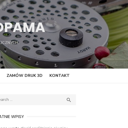
TOPAMA
ICZNYCH.
ZAMÓW DRUK 3D
KONTAKT
ch
SEARCH

TNIE WPISY