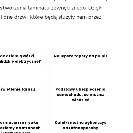
 stworzenia laminatu zewnętrznego. Dzięki
idne drzwi, które będą służyły nam przez
Jak działają wózki
Najlepsze tapety na pulpit
lidzkie elektryczne?
świetlenie tarasu
Podstawy ubezpieczenia
samochodu: co musisz
wiedzieć
formację i rozrywkę
Kafelki można wykończyć
jdziemy na stronach
na różne sposoby