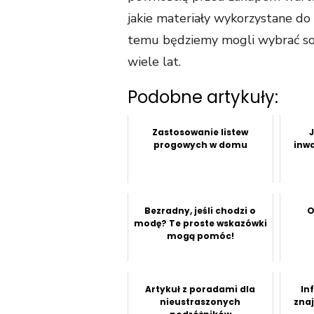
jakie materiały wykorzystane do
temu będziemy mogli wybrać sol
wiele lat.
Podobne artykuły:
Zastosowanie listew
progowych w domu
inwa
Bezradny, jeśli chodzi o
O
modę? Te proste wskazówki
mogą pomóc!
Artykuł z poradami dla
In
nieustraszonych
zna