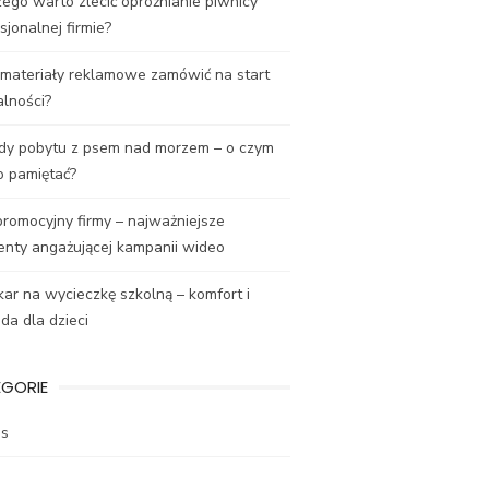
ego warto zlecić opróżnianie piwnicy
sjonalnej firmie?
 materiały reklamowe zamówić na start
alności?
dy pobytu z psem nad morzem – o czym
o pamiętać?
promocyjny firmy – najważniejsze
enty angażującej kampanii wideo
ar na wycieczkę szkolną – komfort i
a dla dzieci
EGORIE
es