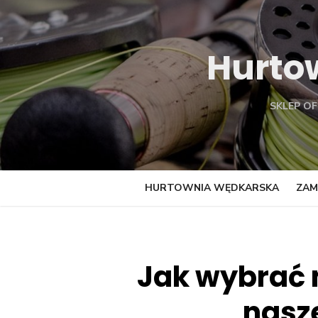
Skip
to
content
Hurto
SKLEP O
HURTOWNIA WĘDKARSKA
ZAM
Jak wybrać 
nasz