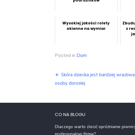
podróżników
Wysokiej jakości rolety
Zbudu
okienne na wymiar
z re
j
Posted in
Dom
Nawigacja
Skóra dziecka jest bardziej wrażliwa 
wpisu
osoby dorosłej
CO NA BLOGU
Dlaczego warto zlecić opróżnianie piwnic
profesjonalnej firmie?