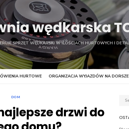
wnia wędkarska 
FERUJE SPRZĘT WĘDKARSKI W ILOŚCIACH HURTOWYCH I DETAL
ÓWIENIA HURTOWE
ORGANIZACJA WYJAZDÓW NA DORSZE
DOM
Sear
for:
najlepsze drzwi do
OSTA
ego domu?