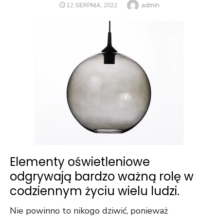
Author
admin
POSTED
12 SIERPNIA, 2022
ON
Elementy oświetleniowe
odgrywają bardzo ważną rolę w
codziennym życiu wielu ludzi.
Nie powinno to nikogo dziwić, ponieważ