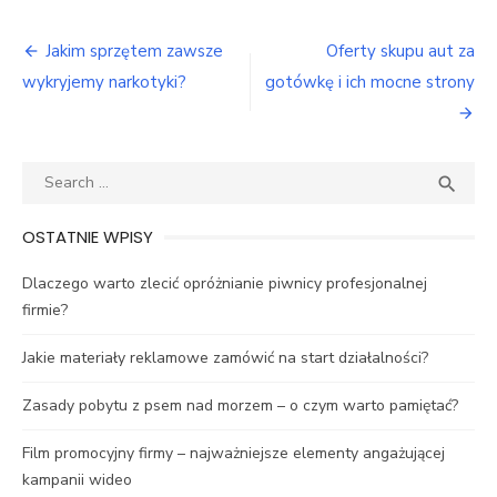
Nawigacja
Jakim sprzętem zawsze
Oferty skupu aut za
wpisu
wykryjemy narkotyki?
gotówkę i ich mocne strony
Search
SEA

for:
OSTATNIE WPISY
Dlaczego warto zlecić opróżnianie piwnicy profesjonalnej
firmie?
Jakie materiały reklamowe zamówić na start działalności?
Zasady pobytu z psem nad morzem – o czym warto pamiętać?
Film promocyjny firmy – najważniejsze elementy angażującej
kampanii wideo