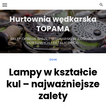
Skip
to
content
Hurtownia wędkarska
TOPAMA
SKLEP OFERUJE SPRZĘT WĘDKARSKI W ILOŚCIACH
HURTOWYCH I DETALICZNYCH.
DOM
Lampy w kształcie
kul – najważniejsze
zalety