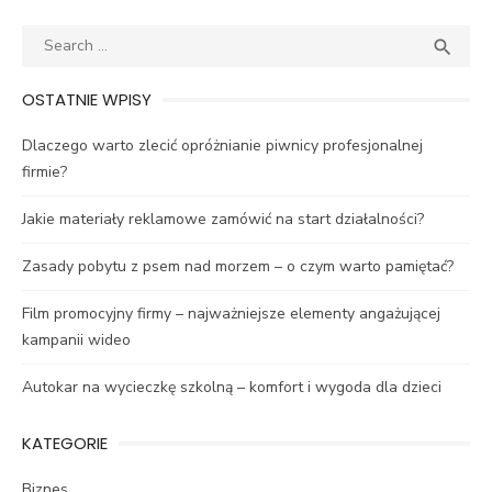
Search
SEA

for:
OSTATNIE WPISY
Dlaczego warto zlecić opróżnianie piwnicy profesjonalnej
firmie?
Jakie materiały reklamowe zamówić na start działalności?
Zasady pobytu z psem nad morzem – o czym warto pamiętać?
Film promocyjny firmy – najważniejsze elementy angażującej
kampanii wideo
Autokar na wycieczkę szkolną – komfort i wygoda dla dzieci
KATEGORIE
Biznes