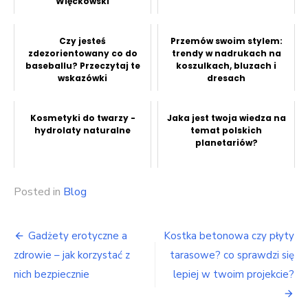
Więckowski
Czy jesteś
Przemów swoim stylem:
zdezorientowany co do
trendy w nadrukach na
baseballu? Przeczytaj te
koszulkach, bluzach i
wskazówki
dresach
Kosmetyki do twarzy -
Jaka jest twoja wiedza na
hydrolaty naturalne
temat polskich
planetariów?
Posted in
Blog
Nawigacja
Gadżety erotyczne a
Kostka betonowa czy płyty
wpisu
zdrowie – jak korzystać z
tarasowe? co sprawdzi się
nich bezpiecznie
lepiej w twoim projekcie?