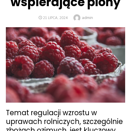
wspierające plony
Author
admin
POSTED
21 LIPCA, 2024
ON
Temat regulacji wzrostu w
uprawach rolniczych, szczególnie
zbożach ozimych, jest kluczowy