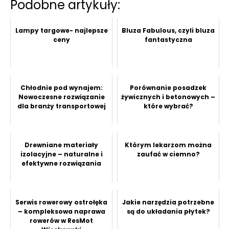
Podobne artykuły:
Lampy targowe- najlepsze
Bluza Fabulous, czyli bluza
ceny
fantastyczna
Chłodnie pod wynajem:
Porównanie posadzek
Nowoczesne rozwiązanie
żywicznych i betonowych –
dla branży transportowej
które wybrać?
Drewniane materiały
Którym lekarzom można
izolacyjne – naturalne i
zaufać w ciemno?
efektywne rozwiązania
Serwis rowerowy ostrołęka
Jakie narzędzia potrzebne
– kompleksowa naprawa
są do układania płytek?
rowerów w ResMot