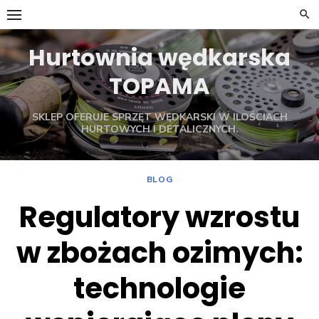
Skip
to
content
Hurtownia wędkarska
TOPAMA
SKLEP OFERUJE SPRZĘT WĘDKARSKI W ILOŚCIACH
HURTOWYCH I DETALICZNYCH.
BLOG
Regulatory wzrostu
w zbożach ozimych:
technologie