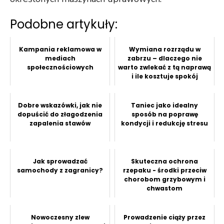
Podobne artykuły:
Kampania reklamowa w
Wymiana rozrządu w
mediach
zabrzu – dlaczego nie
społecznościowych
warto zwlekać z tą naprawą
i ile kosztuje spokój
podczas ja...
Dobre wskazówki, jak nie
Taniec jako idealny
dopuścić do złagodzenia
sposób na poprawę
zapalenia stawów
kondycji i redukcję stresu
Jak sprowadzać
Skuteczna ochrona
samochody z zagranicy?
rzepaku - środki przeciw
chorobom grzybowym i
chwastom
Nowoczesny zlew
Prowadzenie ciąży przez