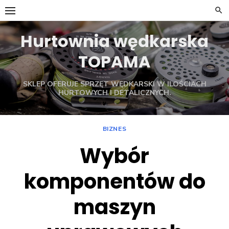
Skip
to
content
Hurtownia wędkarska
TOPAMA
SKLEP OFERUJE SPRZĘT WĘDKARSKI W ILOŚCIACH
HURTOWYCH I DETALICZNYCH.
BIZNES
Wybór
komponentów do
maszyn