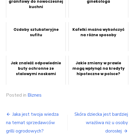
granitowy do nowoczesnej
ginekologa
kuchni
Ozdoby sztukateryjne
Kafelki można wykończyć
sufitu
na różne sposoby
Jak znaleźć odpowiednie
Jakie zmiany w prawie
buty ochronne ze
mogą wpłynąć na kredyty
stalowymi noskami
hipoteczne w polsce?
Posted in
Biznes
Nawigacja
Jaka jest twoja wiedza
Skóra dziecka jest bardziej
wpisu
na temat sprzedawców
wrażliwa niż u osoby
grilli ogrodowych?
dorosłej