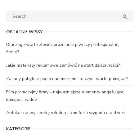
Search
SEA

for:
OSTATNIE WPISY
Dlaczego warto zlecić opróżnianie piwnicy profesjonalnej
firmie?
Jakie materiały reklamowe zamówić na start działalności?
Zasady pobytu z psem nad morzem – o czym warto pamiętać?
Film promocyjny firmy – najważniejsze elementy angażującej
kampanii wideo
Autokar na wycieczkę szkolną – komfort i wygoda dla dzieci
KATEGORIE