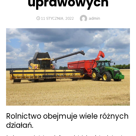
uprawowych
Author
admin
POSTED
11 STYCZNIA, 2022
ON
Rolnictwo obejmuje wiele różnych
działań.