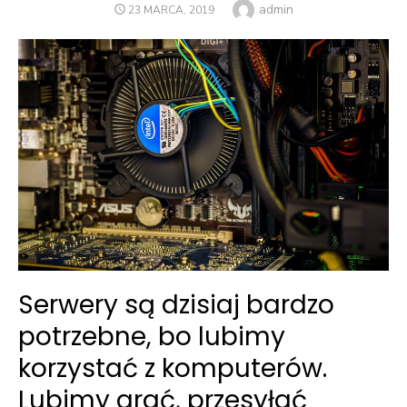
Author
admin
POSTED
23 MARCA, 2019
ON
Serwery są dzisiaj bardzo
potrzebne, bo lubimy
korzystać z komputerów.
Lubimy grać, przesyłać