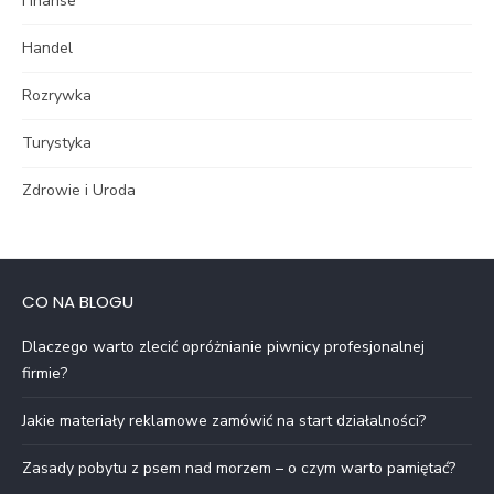
Finanse
Handel
Rozrywka
Turystyka
Zdrowie i Uroda
CO NA BLOGU
Dlaczego warto zlecić opróżnianie piwnicy profesjonalnej
firmie?
Jakie materiały reklamowe zamówić na start działalności?
Zasady pobytu z psem nad morzem – o czym warto pamiętać?