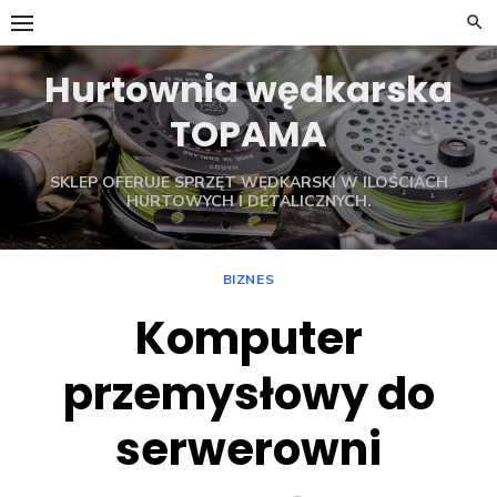
Skip
to
content
Hurtownia wędkarska
TOPAMA
SKLEP OFERUJE SPRZĘT WĘDKARSKI W ILOŚCIACH
HURTOWYCH I DETALICZNYCH.
BIZNES
Komputer
przemysłowy do
serwerowni