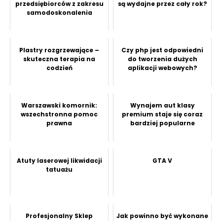
przedsiębiorców z zakresu
są wydajne przez cały rok?
samodoskonalenia
Plastry rozgrzewające –
Czy php jest odpowiedni
skuteczna terapia na
do tworzenia dużych
codzień
aplikacji webowych?
Warszawski komornik:
Wynajem aut klasy
wszechstronna pomoc
premium staje się coraz
prawna
bardziej popularne
Atuty laserowej likwidacji
GTA V
tatuażu
Profesjonalny Sklep
Jak powinno być wykonane