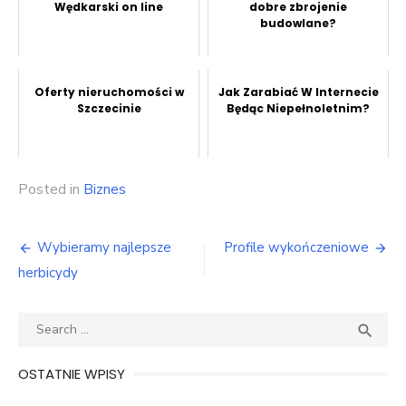
Wędkarski on line
dobre zbrojenie
budowlane?
Oferty nieruchomości w
Jak Zarabiać W Internecie
Szczecinie
Będąc Niepełnoletnim?
Posted in
Biznes
Nawigacja
Wybieramy najlepsze
Profile wykończeniowe
wpisu
herbicydy
Search
SEA

for:
OSTATNIE WPISY