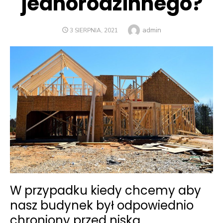
jednorodzinnego?
Author
admin
POSTED
3 SIERPNIA, 2021
ON
W przypadku kiedy chcemy aby
nasz budynek był odpowiednio
chroniony przed niską