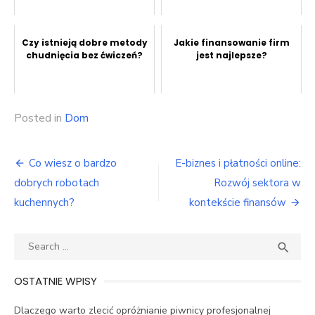
Czy istnieją dobre metody
Jakie finansowanie firm
chudnięcia bez ćwiczeń?
jest najlepsze?
Posted in
Dom
Nawigacja
Co wiesz o bardzo
E-biznes i płatności online:
wpisu
dobrych robotach
Rozwój sektora w
kuchennych?
kontekście finansów
Search
SEA

for:
OSTATNIE WPISY
Dlaczego warto zlecić opróżnianie piwnicy profesjonalnej