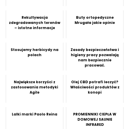
Rekultywacja
Buty ortopedyczne
zdegradowanych terenów
Mrugała jakie opinie
– istotne informacje
Stosujemy herbicydy na
Zasady bezpieczeństwa i
polach
higieny pracy pozwalają
nam bezpiecznie
pracować.
Największe korzyści z
Olej CBD potrafi leczyć?
zastosowania metodyki
Właściwości produktów z
Agile
konopi
Lalki marki Paolo Reina
PROMIENNIKI CIEPŁA W
DOMOWEJ SAUNIE
INFRARED