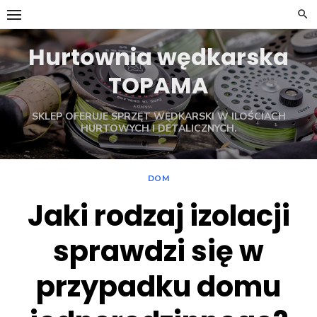
Skip
to
content
Hurtownia wędkarska
TOPAMA
SKLEP OFERUJE SPRZĘT WĘDKARSKI W ILOŚCIACH
HURTOWYCH I DETALICZNYCH.
DOM
Jaki rodzaj izolacji
sprawdzi się w
przypadku domu