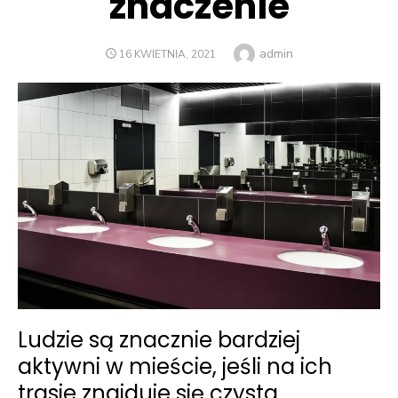
znaczenie
Author
admin
POSTED
16 KWIETNIA, 2021
ON
Ludzie są znacznie bardziej
aktywni w mieście, jeśli na ich
trasie znajduje się czysta,