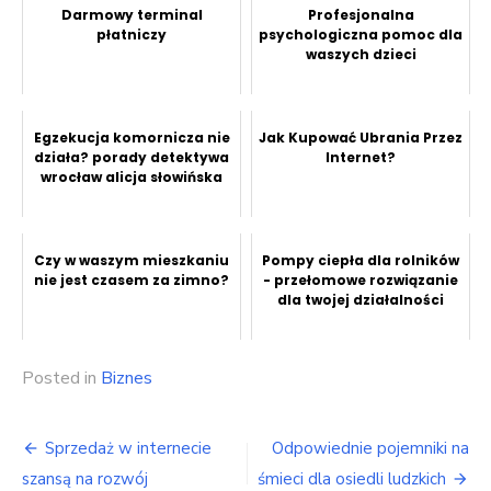
Darmowy terminal
Profesjonalna
płatniczy
psychologiczna pomoc dla
waszych dzieci
Egzekucja komornicza nie
Jak Kupować Ubrania Przez
działa? porady detektywa
Internet?
wrocław alicja słowińska
Czy w waszym mieszkaniu
Pompy ciepła dla rolników
nie jest czasem za zimno?
- przełomowe rozwiązanie
dla twojej działalności
Posted in
Biznes
Nawigacja
Sprzedaż w internecie
Odpowiednie pojemniki na
wpisu
szansą na rozwój
śmieci dla osiedli ludzkich