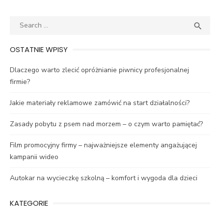
Search
SEA

for:
OSTATNIE WPISY
Dlaczego warto zlecić opróżnianie piwnicy profesjonalnej
firmie?
Jakie materiały reklamowe zamówić na start działalności?
Zasady pobytu z psem nad morzem – o czym warto pamiętać?
Film promocyjny firmy – najważniejsze elementy angażującej
kampanii wideo
Autokar na wycieczkę szkolną – komfort i wygoda dla dzieci
KATEGORIE