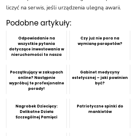
liczyć na serwis, jeśli urządzenia ulegną awarii.
Podobne artykuły:
Odpowiadanie na
Czy już nie pora na
wszystkie pytania
wymianę parapetów?
dotyczące inwestowania w
nieruchomości to nasza
praca
Początkujący w zakupach
Gabinet medycyny
online? Następnie
estetycznej – jaki powinien
wypróbuj te profesjonalne
być?
porady!
Nagrobek Dziecięcy:
Patriotyczne spinki do
Delikatne Dzieła
mankietów
Szczególnej Pamięci