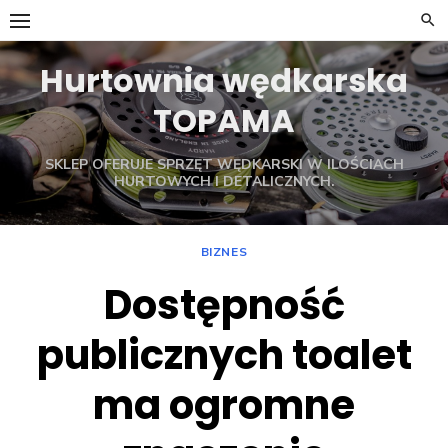
Skip
to
content
Hurtownia wędkarska
TOPAMA
SKLEP OFERUJE SPRZĘT WĘDKARSKI W ILOŚCIACH
HURTOWYCH I DETALICZNYCH.
BIZNES
Dostępność
publicznych toalet
ma ogromne