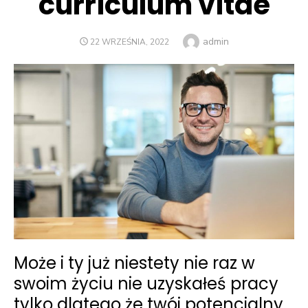
curriculum vitae
Author
admin
POSTED
22 WRZEŚNIA, 2022
ON
Może i ty już niestety nie raz w
swoim życiu nie uzyskałeś pracy
tylko dlatego że twój potencjalny