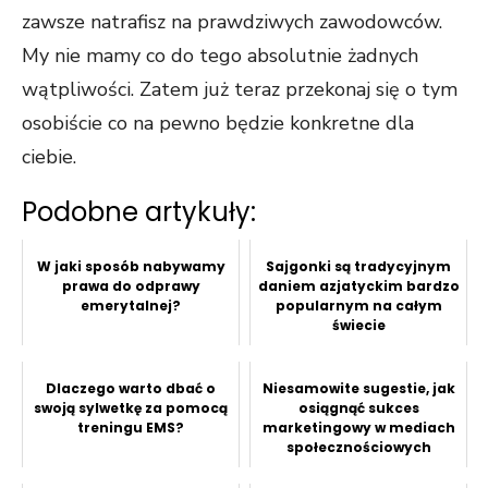
zawsze natrafisz na prawdziwych zawodowców.
My nie mamy co do tego absolutnie żadnych
wątpliwości. Zatem już teraz przekonaj się o tym
osobiście co na pewno będzie konkretne dla
ciebie.
Podobne artykuły:
W jaki sposób nabywamy
Sajgonki są tradycyjnym
prawa do odprawy
daniem azjatyckim bardzo
emerytalnej?
popularnym na całym
świecie
Dlaczego warto dbać o
Niesamowite sugestie, jak
swoją sylwetkę za pomocą
osiągnąć sukces
treningu EMS?
marketingowy w mediach
społecznościowych