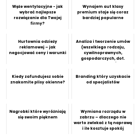
Węże wentylacyjne - jak
Wynajem aut klasy
wybrać najlepsze
premium staje się coraz
rozwiązanie dla Twojej
bardziej popularne
firmy?
Hurtownia odzieży
Analiza i tworzenie umów
reklamowej – jak
(wszelkiego rodzaju,
negocjować ceny i warunki
cywilnoprawnych,
gospodarczych, dot.
prawa pracy)
Kiedy zafundujesz sobie
Branding który uzyskacie
znakomite plisy okienne?
od specjalistów
Nagrobki które wyróżniają
Wymiana rozrządu w
się swoim pięknem
zabrzu – dlaczego nie
warto zwlekać z tą naprawą
i ile kosztuje spokój
podczas ja...