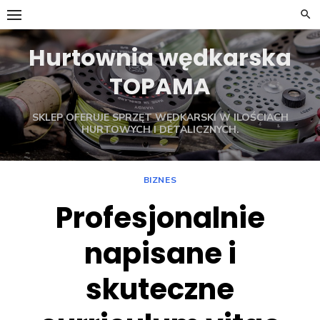
Skip
to
content
Hurtownia wędkarska
TOPAMA
SKLEP OFERUJE SPRZĘT WĘDKARSKI W ILOŚCIACH
HURTOWYCH I DETALICZNYCH.
BIZNES
Profesjonalnie
napisane i
skuteczne