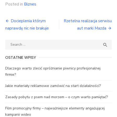
Posted in
Biznes
Nawigacja
Docieplenia którym
Rzetelna realizacja serwisu
wpisu
naprawdę nic nie brakuje
aut marki Mazda
Search
SEA

for:
OSTATNIE WPISY
Dlaczego warto zlecić opróżnianie piwnicy profesjonalnej
firmie?
Jakie materiały reklamowe zamówić na start działalności?
Zasady pobytu z psem nad morzem – o czym warto pamiętać?
Film promocyjny firmy – najważniejsze elementy angażującej
kampanii wideo