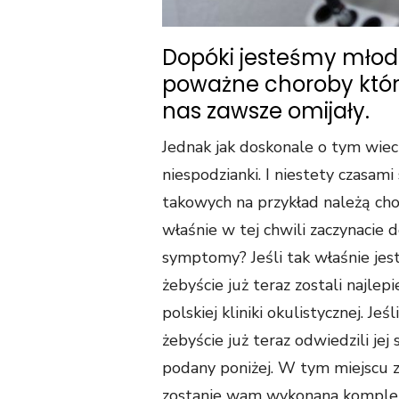
Dopóki jesteśmy młodz
poważne choroby któr
nas zawsze omijały.
Jednak jak doskonale o tym wieci
niespodzianki. I niestety czasami
takowych na przykład należą cho
właśnie w tej chwili zaczynacie 
symptomy? Jeśli tak właśnie jes
żebyście już teraz zostali najle
polskiej kliniki okulistycznej. Jeś
żebyście już teraz odwiedzili je
podany poniżej. W tym miejscu z
zostanie wam wykonana komplek