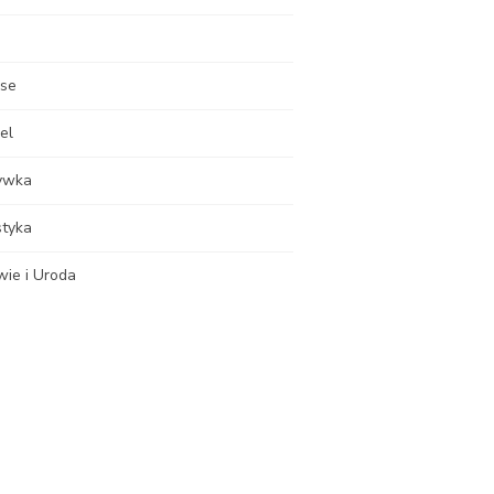
nse
el
ywka
styka
wie i Uroda