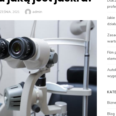
Dlacz
profe
Author
admin
D
ZEŚNIA, 2021
Jakie
dział
Zasa
wart
Film 
elem
Autok
wygod
KAT
Bizn
Blog