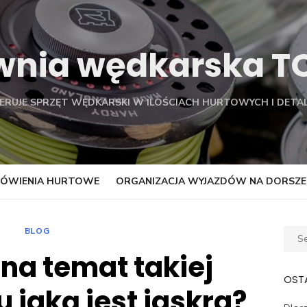
wnia wędkarska 
FERUJE SPRZĘT WĘDKARSKI W ILOŚCIACH HURTOWYCH I DETAL
ÓWIENIA HURTOWE
ORGANIZACJA WYJAZDÓW NA DORSZE
BLOG
Sear
for:
 na temat takiej
OSTA
 jaką jest jaskra?