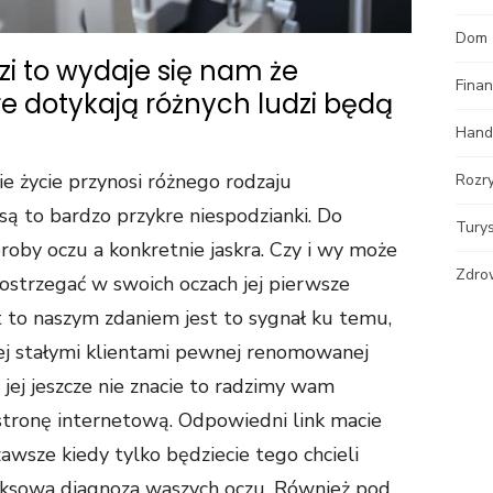
Dom
i to wydaje się nam że
Fina
e dotykają różnych ludzi będą
Hand
e życie przynosi różnego rodzaju
Rozr
 są to bardzo przykre niespodzianki. Do
Tury
roby oczu a konkretnie jaskra. Czy i wy może
Zdro
dostrzegać w swoich oczach jej pierwsze
t to naszym zdaniem jest to sygnał ku temu,
piej stałymi klientami pewnej renomowanej
li jej jeszcze nie znacie to radzimy wam
j stronę internetową. Odpowiedni link macie
awsze kiedy tylko będziecie tego chcieli
sowa diagnoza waszych oczu. Również pod