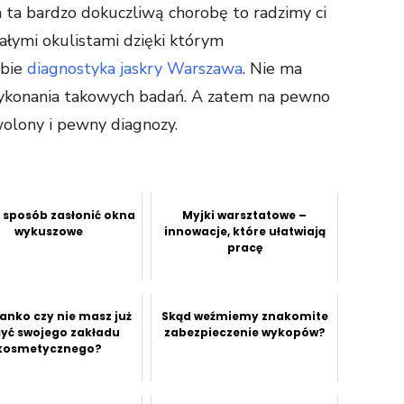
na ta bardzo dokuczliwą chorobę to radzimy ci
ałymi okulistami dzięki którym
ebie
diagnostyka jaskry Warszawa
. Nie ma
wykonania takowych badań. A zatem na pewno
wolony i pewny diagnozy.
i sposób zasłonić okna
Myjki warsztatowe –
wykuszowe
innowacje, które ułatwiają
pracę
anko czy nie masz już
Skąd weźmiemy znakomite
yć swojego zakładu
zabezpieczenie wykopów?
kosmetycznego?