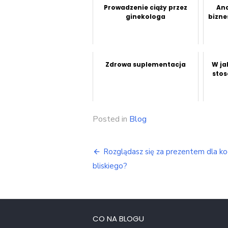
Prowadzenie ciąży przez
Ana
ginekologa
bizne
Zdrowa suplementacja
W ja
stos
Posted in
Blog
Nawigacja
Rozglądasz się za prezentem dla k
wpisu
bliskiego?
CO NA BLOGU