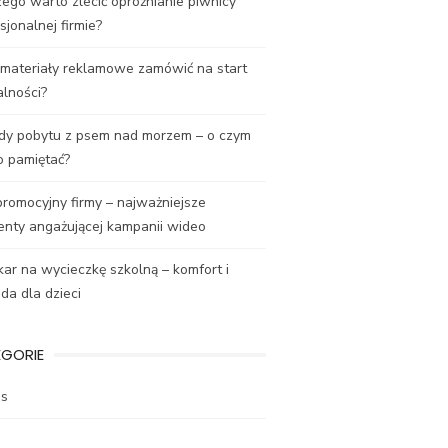
ego warto zlecić opróżnianie piwnicy
sjonalnej firmie?
 materiały reklamowe zamówić na start
alności?
dy pobytu z psem nad morzem – o czym
o pamiętać?
promocyjny firmy – najważniejsze
enty angażującej kampanii wideo
ar na wycieczkę szkolną – komfort i
a dla dzieci
EGORIE
es