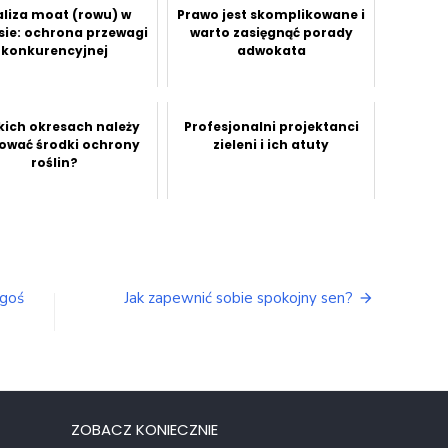
liza moat (rowu) w
Prawo jest skomplikowane i
sie: ochrona przewagi
warto zasięgnąć porady
konkurencyjnej
adwokata
kich okresach należy
Profesjonalni projektanci
ować środki ochrony
zieleni i ich atuty
roślin?
ogoś
Jak zapewnić sobie spokojny sen?
ZOBACZ KONIECZNIE