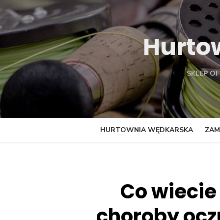
Skip
to
content
Hurto
SKLEP O
HURTOWNIA WĘDKARSKA
ZAM
Co wiecie
choroby oczu