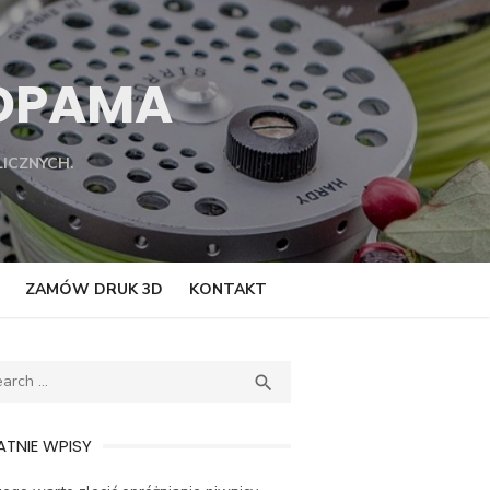
TOPAMA
ICZNYCH.
ZAMÓW DRUK 3D
KONTAKT
ch
SEARCH

TNIE WPISY