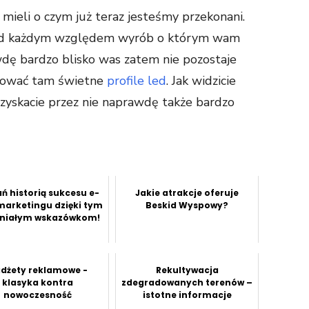
 mieli o czym już teraz jesteśmy przekonani.
od każdym względem wyrób o którym wam
dę bardzo blisko was zatem nie pozostaje
upować tam świetne
profile led
. Jak widzicie
 zyskacie przez nie naprawdę także bardzo
ń historią sukcesu e-
Jakie atrakcje oferuje
marketingu dzięki tym
Beskid Wyspowy?
niałym wskazówkom!
dżety reklamowe -
Rekultywacja
klasyka kontra
zdegradowanych terenów –
nowoczesność
istotne informacje