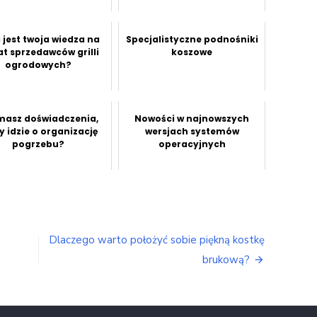
 jest twoja wiedza na
Specjalistyczne podnośniki
t sprzedawców grilli
koszowe
ogrodowych?
masz doświadczenia,
Nowości w najnowszych
y idzie o organizację
wersjach systemów
pogrzebu?
operacyjnych
Dlaczego warto położyć sobie piękną kostkę
brukową?