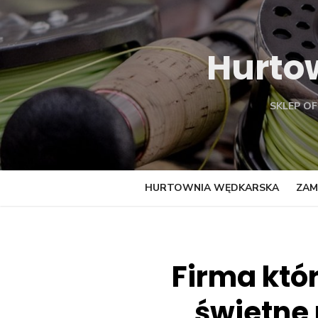
Skip
to
content
Hurto
SKLEP O
HURTOWNIA WĘDKARSKA
ZAM
Firma któ
świetne 