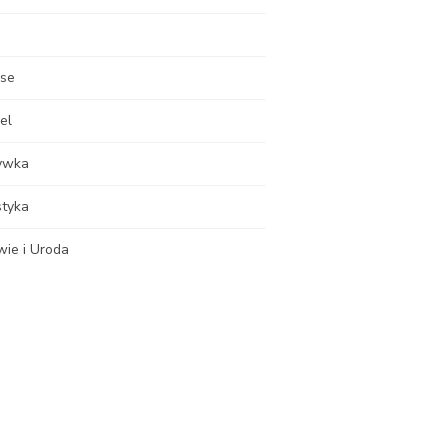
nse
el
ywka
styka
wie i Uroda