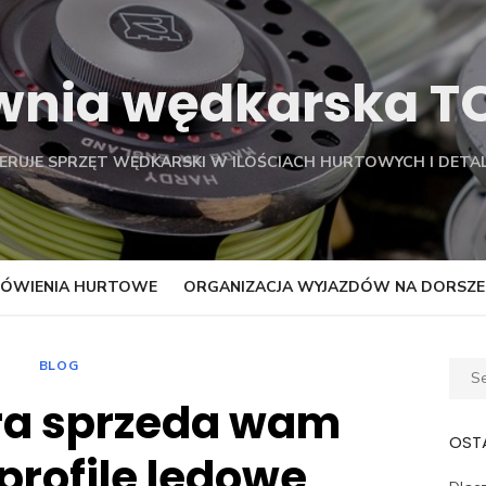
wnia wędkarska 
FERUJE SPRZĘT WĘDKARSKI W ILOŚCIACH HURTOWYCH I DETAL
ÓWIENIA HURTOWE
ORGANIZACJA WYJAZDÓW NA DORSZE
BLOG
Sear
for:
ra sprzeda wam
OSTA
profile ledowe