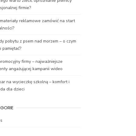
ego warto zlecić opróżnianie piwnicy
sjonalnej firmie?
 materiały reklamowe zamówić na start
alności?
dy pobytu z psem nad morzem – o czym
o pamiętać?
promocyjny firmy – najważniejsze
enty angażującej kampanii wideo
ar na wycieczkę szkolną – komfort i
a dla dzieci
EGORIE
es