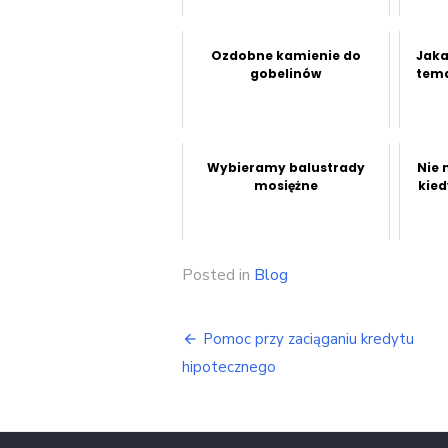
Ozdobne kamienie do
Jaka
gobelinów
tema
Wybieramy balustrady
Nie 
mosiężne
kied
Posted in
Blog
Nawigacja
Pomoc przy zaciąganiu kredytu
wpisu
hipotecznego