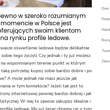
Dom
 pewno w szeroko rozumianym
Fina
 momencie w Polsce jest
oferujących swoim klientom
Hand
 na rynku profile ledowe.
Rozr
i wasze oświetlenie ledowe będzie delikatnie
Tury
 sobie tego życzyli. Czy jednak i ty już możesz
Zdro
eś na wspomnianym terenie punkt w którym
 taką potrzebę kupisz sobie bardzo dobre i po
e? A może jednak nie masz jeszcze jak
ania w tym kontekście? Jeżeli tak jest to
trony internetowej pewnej bardzo dobrej i jak
listycznej. W niej to zawsze zakupisz idealne i
e profile ledowe. My już teraz chcemy cię o tym