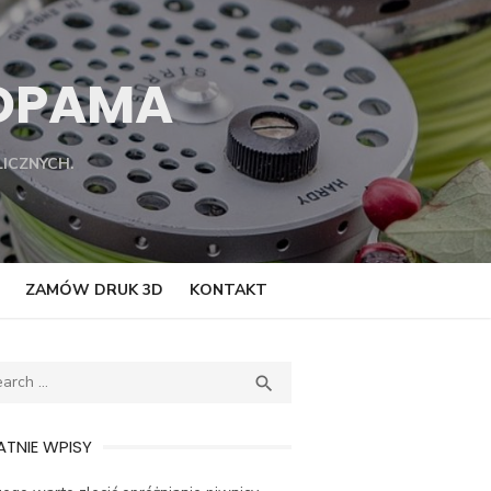
TOPAMA
ICZNYCH.
ZAMÓW DRUK 3D
KONTAKT
ch
SEARCH

TNIE WPISY