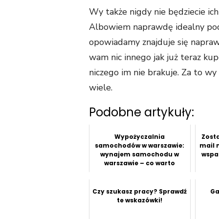
Wy także nigdy nie będziecie ich
Albowiem naprawdę idealny p
opowiadamy znajduje się napraw
wam nic innego jak już teraz k
niczego im nie brakuje. Za to wy
wiele.
Podobne artykuły:
Wypożyczalnia
Zosta
samochodów w warszawie:
mail 
wynajem samochodu w
wspa
warszawie – co warto
wiedzieć przed wynajm...
Czy szukasz pracy? Sprawdź
Ga
te wskazówki!