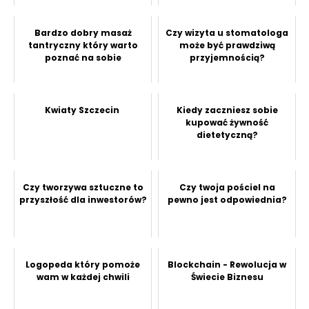
Bardzo dobry masaż
Czy wizyta u stomatologa
tantryczny który warto
może być prawdziwą
poznać na sobie
przyjemnością?
Kwiaty Szczecin
Kiedy zaczniesz sobie
kupować żywność
dietetyczną?
Czy tworzywa sztuczne to
Czy twoja pościel na
przyszłość dla inwestorów?
pewno jest odpowiednia?
Logopeda który pomoże
Blockchain - Rewolucja w
wam w każdej chwili
Świecie Biznesu