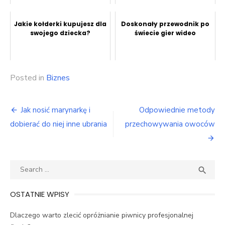
Jakie kołderki kupujesz dla
Doskonały przewodnik po
swojego dziecka?
świecie gier wideo
Posted in
Biznes
Nawigacja
Jak nosić marynarkę i
Odpowiednie metody
wpisu
dobierać do niej inne ubrania
przechowywania owoców
Search
SEA

for:
OSTATNIE WPISY
Dlaczego warto zlecić opróżnianie piwnicy profesjonalnej