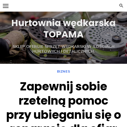
Skip
to
content
Hurtownia wędkarska
TOPAMA
SKLEP OFERUJE SPRZĘT WĘDKARSKI W ILOŚCIACH
HURTOWYCH I DETALICZNYCH.
BIZNES
Zapewnij sobie
rzetelną pomoc
przy ubieganiu się o