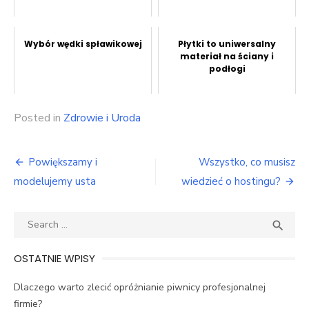
Wybór wędki spławikowej
Płytki to uniwersalny
materiał na ściany i
podłogi
Posted in
Zdrowie i Uroda
Nawigacja
Powiększamy i
Wszystko, co musisz
wpisu
modelujemy usta
wiedzieć o hostingu?
Search
SEA

for:
OSTATNIE WPISY
Dlaczego warto zlecić opróżnianie piwnicy profesjonalnej
firmie?