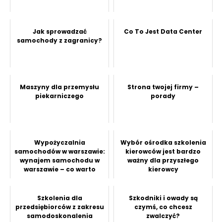
Jak sprowadzać
Co To Jest Data Center
samochody z zagranicy?
Maszyny dla przemysłu
Strona twojej firmy –
piekarniczego
porady
Wypożyczalnia
Wybór ośrodka szkolenia
samochodów w warszawie:
kierowców jest bardzo
wynajem samochodu w
ważny dla przyszłego
warszawie – co warto
kierowcy
wiedzieć przed wynajm...
Szkolenia dla
Szkodniki i owady są
przedsiębiorców z zakresu
czymś, co chcesz
samodoskonalenia
zwalczyć?