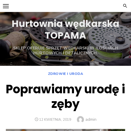
Skip
to
content
Hurtownia wędkarska
TOPAMA
SKLEP OFERUJE SPRZĘT WĘDKARSKI W ILOŚCIACH
HURTOWYCH I DETALICZNYCH.
ZDROWIE I URODA
Poprawiamy urodę i
zęby
Author
admin
POSTED
12 KWIETNIA, 2019
ON