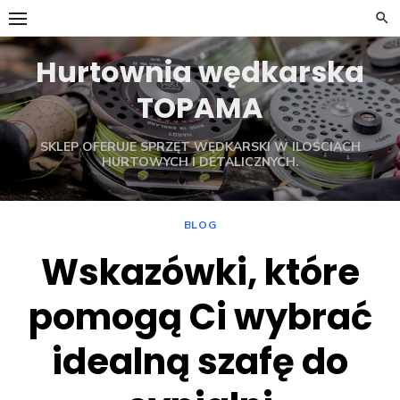
Skip
to
content
Hurtownia wędkarska
TOPAMA
SKLEP OFERUJE SPRZĘT WĘDKARSKI W ILOŚCIACH
HURTOWYCH I DETALICZNYCH.
BLOG
Wskazówki, które
pomogą Ci wybrać
idealną szafę do