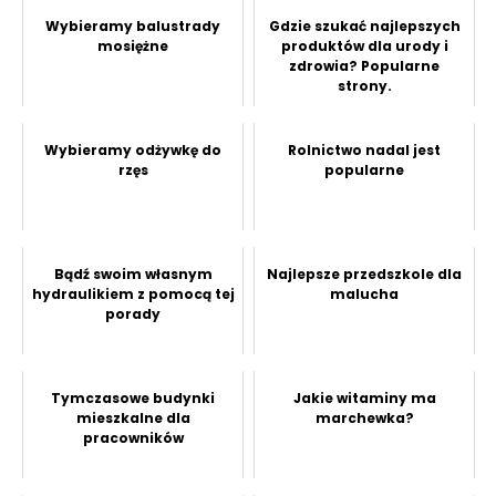
Wybieramy balustrady
Gdzie szukać najlepszych
mosiężne
produktów dla urody i
zdrowia? Popularne
strony.
Wybieramy odżywkę do
Rolnictwo nadal jest
rzęs
popularne
Bądź swoim własnym
Najlepsze przedszkole dla
hydraulikiem z pomocą tej
malucha
porady
Tymczasowe budynki
Jakie witaminy ma
mieszkalne dla
marchewka?
pracowników