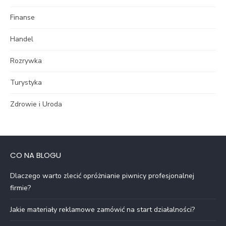
Finanse
Handel
Rozrywka
Turystyka
Zdrowie i Uroda
CO NA BLOGU
Dlaczego warto zlecić opróżnianie piwnicy profesjonalnej
firmie?
Jakie materiały reklamowe zamówić na start działalności?