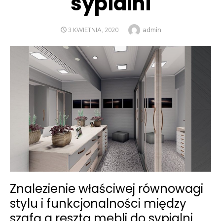
sypialni
Author
admin
POSTED
3 KWIETNIA, 2020
ON
Znalezienie właściwej równowagi
stylu i funkcjonalności między
szafą a resztą mebli do sypialni