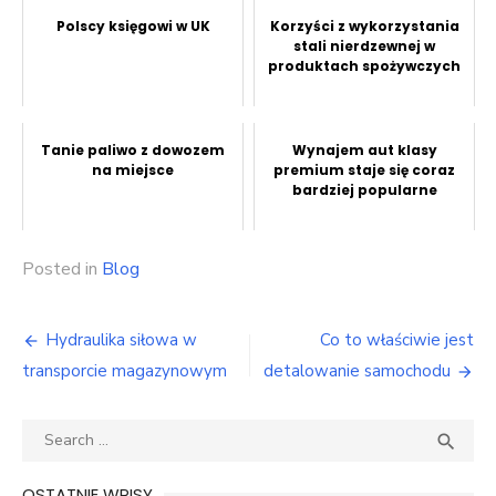
Polscy księgowi w UK
Korzyści z wykorzystania
stali nierdzewnej w
produktach spożywczych
Tanie paliwo z dowozem
Wynajem aut klasy
na miejsce
premium staje się coraz
bardziej popularne
Posted in
Blog
Nawigacja
Hydraulika siłowa w
Co to właściwie jest
wpisu
transporcie magazynowym
detalowanie samochodu
Search
SEA

for:
OSTATNIE WPISY