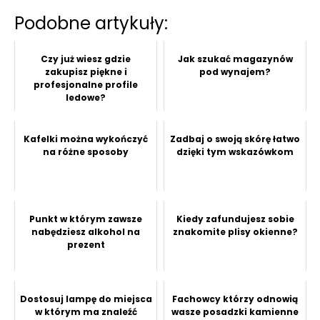
Podobne artykuły:
Czy już wiesz gdzie
Jak szukać magazynów
zakupisz piękne i
pod wynajem?
profesjonalne profile
ledowe?
Kafelki można wykończyć
Zadbaj o swoją skórę łatwo
na różne sposoby
dzięki tym wskazówkom
Punkt w którym zawsze
Kiedy zafundujesz sobie
nabędziesz alkohol na
znakomite plisy okienne?
prezent
Dostosuj lampę do miejsca
Fachowcy którzy odnowią
w którym ma znaleźć
wasze posadzki kamienne