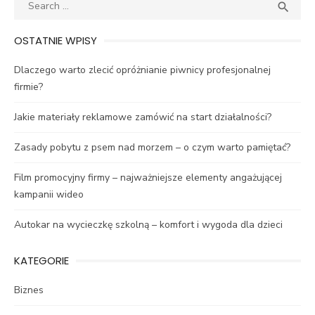
Search
SEA

for:
OSTATNIE WPISY
Dlaczego warto zlecić opróżnianie piwnicy profesjonalnej
firmie?
Jakie materiały reklamowe zamówić na start działalności?
Zasady pobytu z psem nad morzem – o czym warto pamiętać?
Film promocyjny firmy – najważniejsze elementy angażującej
kampanii wideo
Autokar na wycieczkę szkolną – komfort i wygoda dla dzieci
KATEGORIE
Biznes