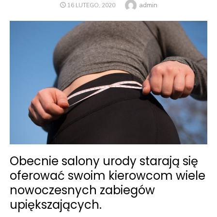
Author
admin
POSTED
16 LUTEGO, 2020
ON
Obecnie salony urody starają się
oferować swoim kierowcom wiele
nowoczesnych zabiegów
upiększających.