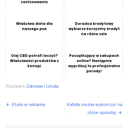
zastosowanie
Właściwa dieta dla
Doradca kredytowy
naszego psa
wybierze korzystny kredyt
na różne cele
Olej CBD potrafi leczyć?
Początkujący w zakupach
Właściwości produktów z
online? Następnie
konopi
wypróbuj te profesjonalne
porady!
Posted in
Zdrowie i Uroda
Nawigacja
Etyka w reklamie
Kafelki można wykończyć na
wpisu
różne sposoby