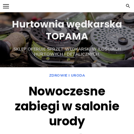
Skip
to
content
Hurtownia wędkarska
TOPAMA
SKLEP OFERUJE SPRZĘT WĘDKARSKI W ILOŚCIACH
HURTOWYCH I DETALICZNYCH.
ZDROWIE I URODA
Nowoczesne
zabiegi w salonie
urody