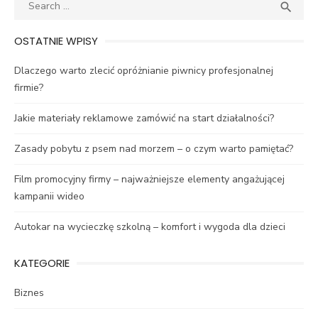
Search
SEA

for:
OSTATNIE WPISY
Dlaczego warto zlecić opróżnianie piwnicy profesjonalnej
firmie?
Jakie materiały reklamowe zamówić na start działalności?
Zasady pobytu z psem nad morzem – o czym warto pamiętać?
Film promocyjny firmy – najważniejsze elementy angażującej
kampanii wideo
Autokar na wycieczkę szkolną – komfort i wygoda dla dzieci
KATEGORIE
Biznes