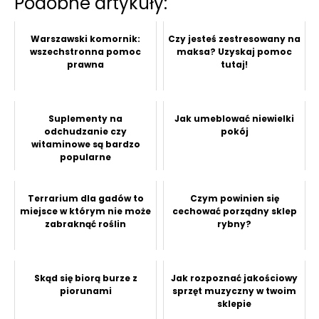
Podobne artykuły:
Warszawski komornik:
Czy jesteś zestresowany na
wszechstronna pomoc
maksa? Uzyskaj pomoc
prawna
tutaj!
Suplementy na
Jak umeblować niewielki
odchudzanie czy
pokój
witaminowe są bardzo
popularne
Terrarium dla gadów to
Czym powinien się
miejsce w którym nie może
cechować porządny sklep
zabraknąć roślin
rybny?
Skąd się biorą burze z
Jak rozpoznać jakościowy
piorunami
sprzęt muzyczny w twoim
sklepie