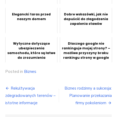
Elegancki taras przed
Dobre wskazówki, jak nie
naszym domem
dopuścić do złagodzenia
zapalenia stawów
Wytyczne dotyczące
Dlaczego google nie
ubezpieczenia
rankinguje mojej strony? –
samochodu, które są łatwe
możliwe przyczyny braku
do zrozumienia
rankingu strony w google
Posted in
Biznes
Nawigacja
Rekultywacja
Biznes rodzinny a sukcesja:
wpisu
zdegradowanych terenów –
Planowanie przekazania
istotne informacje
firmy pokoleniom