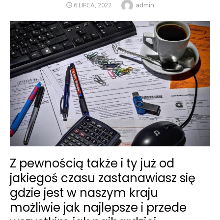
Author
admin
POSTED
6 LIPCA, 2022
ON
Z pewnością także i ty już od
jakiegoś czasu zastanawiasz się
gdzie jest w naszym kraju
możliwie jak najlepsze i przede