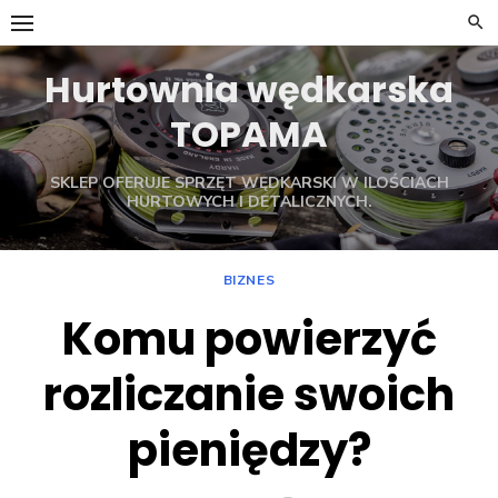
Skip
to
content
Hurtownia wędkarska
TOPAMA
SKLEP OFERUJE SPRZĘT WĘDKARSKI W ILOŚCIACH
HURTOWYCH I DETALICZNYCH.
BIZNES
Komu powierzyć
rozliczanie swoich
pieniędzy?