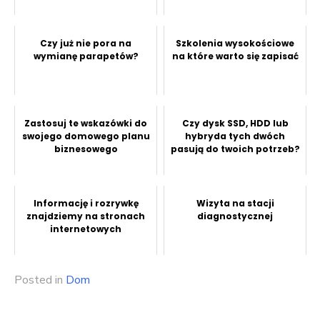
Czy już nie pora na
Szkolenia wysokościowe
wymianę parapetów?
na które warto się zapisać
Zastosuj te wskazówki do
Czy dysk SSD, HDD lub
swojego domowego planu
hybryda tych dwóch
biznesowego
pasują do twoich potrzeb?
Informację i rozrywkę
Wizyta na stacji
znajdziemy na stronach
diagnostycznej
internetowych
Posted in
Dom