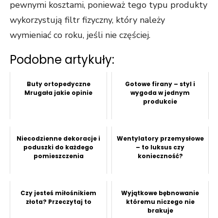
pewnymi kosztami, ponieważ tego typu produkty
wykorzystują filtr fizyczny, który należy
wymieniać co roku, jeśli nie częściej.
Podobne artykuły:
Buty ortopedyczne
Gotowe firany – styl i
Mrugała jakie opinie
wygoda w jednym
produkcie
Niecodzienne dekoracje i
Wentylatory przemysłowe
poduszki do każdego
– to luksus czy
pomieszczenia
konieczność?
Czy jesteś miłośnikiem
Wyjątkowe bębnowanie
złota? Przeczytaj to
któremu niczego nie
brakuje