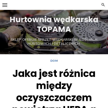
Skip
to
content
Hurtownia wędkarska
TOPAMA
SKLEP OFERUJE SPRZĘT WĘDKARSKI W ILOŚCIACH
HURTOWYCH I DETALICZNYCH.
DOM
Jaka jest różnica
między
oczyszczaczem