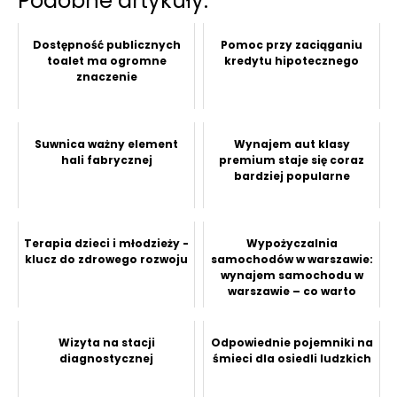
Podobne artykuły:
Dostępność publicznych
Pomoc przy zaciąganiu
toalet ma ogromne
kredytu hipotecznego
znaczenie
Suwnica ważny element
Wynajem aut klasy
hali fabrycznej
premium staje się coraz
bardziej popularne
Terapia dzieci i młodzieży -
Wypożyczalnia
klucz do zdrowego rozwoju
samochodów w warszawie:
wynajem samochodu w
warszawie – co warto
wiedzieć przed wynajm...
Wizyta na stacji
Odpowiednie pojemniki na
diagnostycznej
śmieci dla osiedli ludzkich