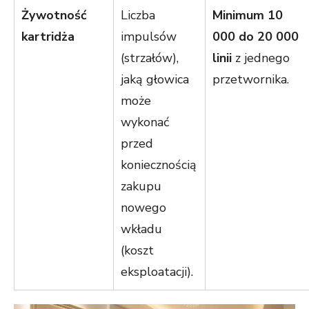
Żywotność
Liczba
Minimum 10
kartridża
impulsów
000 do 20 000
(strzałów),
linii
z jednego
jaką głowica
przetwornika.
może
wykonać
przed
koniecznością
zakupu
nowego
wkładu
(koszt
eksploatacji).