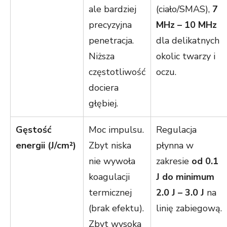
ale bardziej
(ciało/SMAS),
7
precyzyjna
MHz – 10 MHz
penetracja.
dla delikatnych
Niższa
okolic twarzy i
częstotliwość
oczu.
dociera
głębiej.
Gęstość
Moc impulsu.
Regulacja
energii (J/cm²)
Zbyt niska
płynna w
nie wywoła
zakresie
od 0.1
koagulacji
J do minimum
termicznej
2.0 J – 3.0 J
na
(brak efektu).
linię zabiegową.
Zbyt wysoka