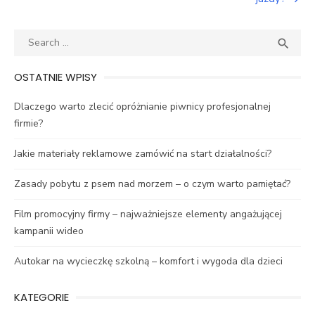
Search
SEA

for:
OSTATNIE WPISY
Dlaczego warto zlecić opróżnianie piwnicy profesjonalnej
firmie?
Jakie materiały reklamowe zamówić na start działalności?
Zasady pobytu z psem nad morzem – o czym warto pamiętać?
Film promocyjny firmy – najważniejsze elementy angażującej
kampanii wideo
Autokar na wycieczkę szkolną – komfort i wygoda dla dzieci
KATEGORIE