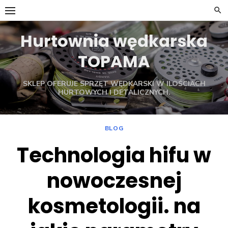
Skip
to
content
Hurtownia wędkarska
TOPAMA
SKLEP OFERUJE SPRZĘT WĘDKARSKI W ILOŚCIACH
HURTOWYCH I DETALICZNYCH.
BLOG
Technologia hifu w
nowoczesnej
kosmetologii. na