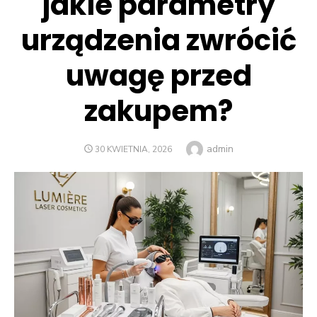
jakie parametry
urządzenia zwrócić
uwagę przed
zakupem?
Author
admin
POSTED
30 KWIETNIA, 2026
ON