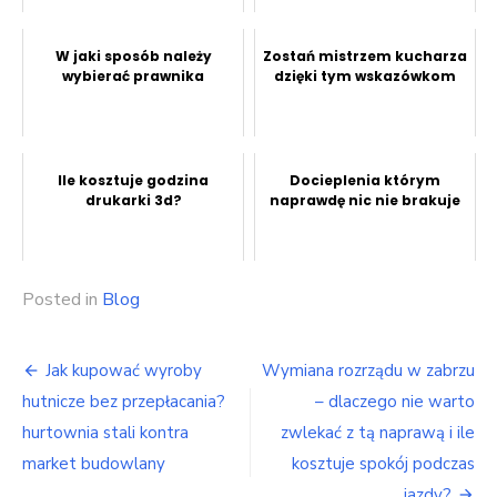
W jaki sposób należy
Zostań mistrzem kucharza
wybierać prawnika
dzięki tym wskazówkom
Ile kosztuje godzina
Docieplenia którym
drukarki 3d?
naprawdę nic nie brakuje
Posted in
Blog
Nawigacja
Jak kupować wyroby
Wymiana rozrządu w zabrzu
wpisu
hutnicze bez przepłacania?
– dlaczego nie warto
hurtownia stali kontra
zwlekać z tą naprawą i ile
market budowlany
kosztuje spokój podczas
jazdy?