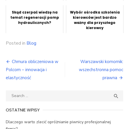
Skąd czerpać wiedzę na
Wybór ośrodka szkolenia
temat regeneracji pomp
kierowców jest bardzo
hydraulicznych?
ważny dla przyszłego
kierowcy
Posted in
Blog
Nawigacja
Chmura obliczeniowa w
Warszawski komornik:
wpisu
Polcom – innowacja i
wszechstronna pomoc
elastyczność
prawna
Search
SEA

for:
OSTATNIE WPISY
Dlaczego warto zlecić opróżnianie piwnicy profesjonalnej
firmie?