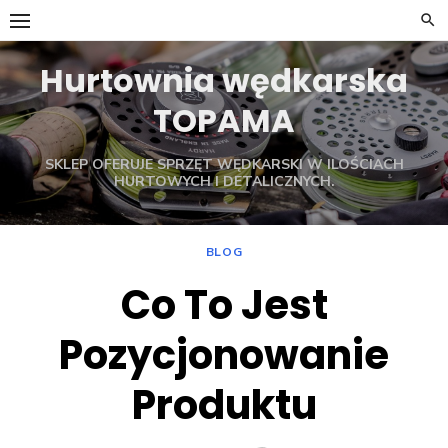
Skip
to
content
Hurtownia wędkarska
TOPAMA
SKLEP OFERUJE SPRZĘT WĘDKARSKI W ILOŚCIACH
HURTOWYCH I DETALICZNYCH.
BLOG
Co To Jest
Pozycjonowanie
Produktu