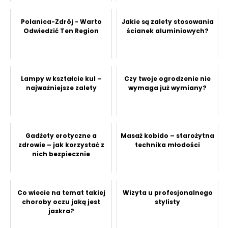
Polanica-Zdrój - Warto
Jakie są zalety stosowania
Odwiedzić Ten Region
ścianek aluminiowych?
Lampy w kształcie kul –
Czy twoje ogrodzenie nie
najważniejsze zalety
wymaga już wymiany?
Gadżety erotyczne a
Masaż kobido – starożytna
zdrowie – jak korzystać z
technika młodości
nich bezpiecznie
Co wiecie na temat takiej
Wizyta u profesjonalnego
choroby oczu jaką jest
stylisty
jaskra?