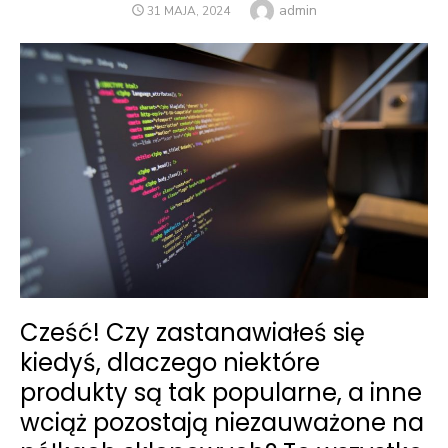
Author
admin
POSTED
31 MAJA, 2024
ON
Cześć! Czy zastanawiałeś się
kiedyś, dlaczego niektóre
produkty są tak popularne, a inne
wciąż pozostają niezauważone na