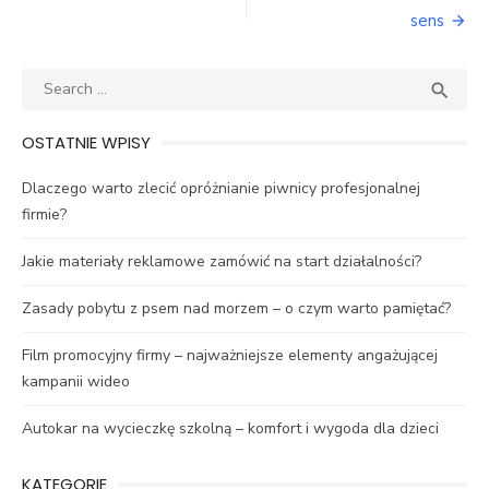
wpisu
sens
Search
SEA

for:
OSTATNIE WPISY
Dlaczego warto zlecić opróżnianie piwnicy profesjonalnej
firmie?
Jakie materiały reklamowe zamówić na start działalności?
Zasady pobytu z psem nad morzem – o czym warto pamiętać?
Film promocyjny firmy – najważniejsze elementy angażującej
kampanii wideo
Autokar na wycieczkę szkolną – komfort i wygoda dla dzieci
KATEGORIE