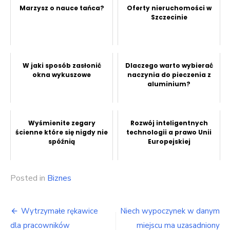
Marzysz o nauce tańca?
Oferty nieruchomości w
Szczecinie
W jaki sposób zasłonić
Dlaczego warto wybierać
okna wykuszowe
naczynia do pieczenia z
aluminium?
Wyśmienite zegary
Rozwój inteligentnych
ścienne które się nigdy nie
technologii a prawo Unii
spóźnią
Europejskiej
Posted in
Biznes
Nawigacja
Wytrzymałe rękawice
Niech wypoczynek w danym
dla pracowników
miejscu ma uzasadniony