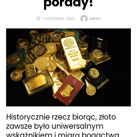
porady!
Author
admin
POSTED
7 LISTOPADA, 2020
ON
Historycznie rzecz biorąc, złoto
zawsze było uniwersalnym
wskaźnikiem i miarą bogactwa.