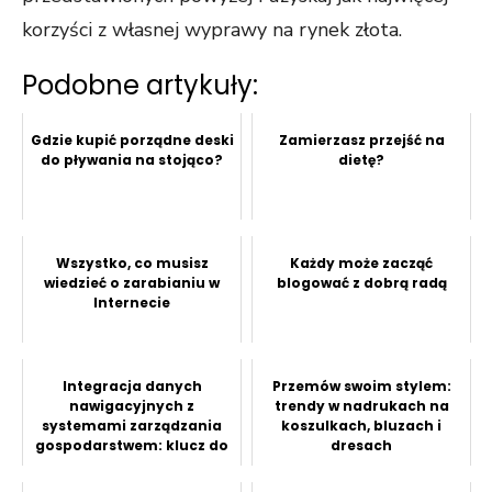
korzyści z własnej wyprawy na rynek złota.
Podobne artykuły:
Gdzie kupić porządne deski
Zamierzasz przejść na
do pływania na stojąco?
dietę?
Wszystko, co musisz
Każdy może zacząć
wiedzieć o zarabianiu w
blogować z dobrą radą
Internecie
Integracja danych
Przemów swoim stylem:
nawigacyjnych z
trendy w nadrukach na
systemami zarządzania
koszulkach, bluzach i
gospodarstwem: klucz do
dresach
efektywności w rolni...