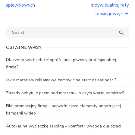
wpisu
spławikowych
indywidualnej raty
leasingowej?
Search
SEA

for:
OSTATNIE WPISY
Dlaczego warto zlecić opróżnianie piwnicy profesjonalnej
firmie?
Jakie materiały reklamowe zamówić na start działalności?
Zasady pobytu z psem nad morzem – o czym warto pamiętać?
Film promocyjny firmy – najważniejsze elementy angażującej
kampanii wideo
Autokar na wycieczkę szkolną – komfort i wygoda dla dzieci