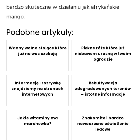
bardzo skuteczne w działaniu jak afrykańskie
mango.
Podobne artykuły:
Wanny wolno stojące które
Piękne róże które już
już na was czekają
niebawem urosną w twoim
ogrodzie
Informację i rozrywkę
Rekultywacja
znajdziemy na stronach
zdegradowanych terenów
internetowych
– istotne informacje
Jakie witaminy ma
Znakomite i bardzo
marchewka?
nowoczesne oświetlenie
ledowe