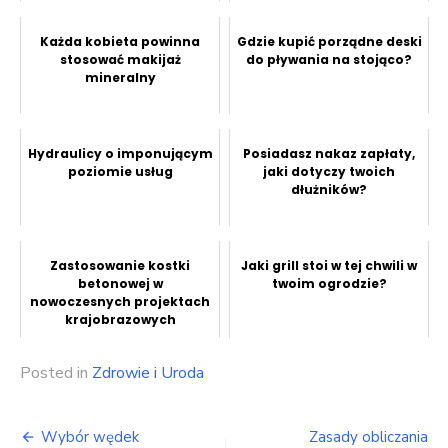
Każda kobieta powinna
Gdzie kupić porządne deski
stosować makijaż
do pływania na stojąco?
mineralny
Hydraulicy o imponującym
Posiadasz nakaz zapłaty,
poziomie usług
jaki dotyczy twoich
dłużników?
Zastosowanie kostki
Jaki grill stoi w tej chwili w
betonowej w
twoim ogrodzie?
nowoczesnych projektach
krajobrazowych
Posted in
Zdrowie i Uroda
Nawigacja
Wybór wędek
Zasady obliczania