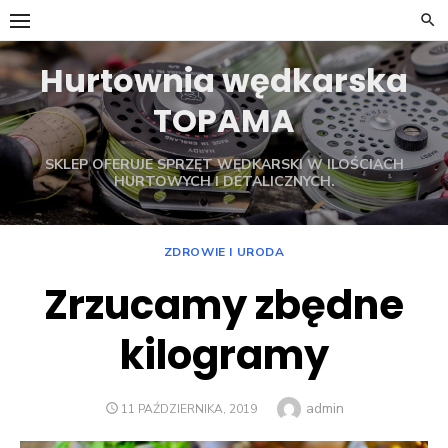
Skip
to
content
Hurtownia wędkarska
TOPAMA
SKLEP OFERUJE SPRZĘT WĘDKARSKI W ILOŚCIACH
HURTOWYCH I DETALICZNYCH.
ZDROWIE I URODA
Zrzucamy zbędne
kilogramy
Author
admin
POSTED
11 PAŹDZIERNIKA, 2019
ON