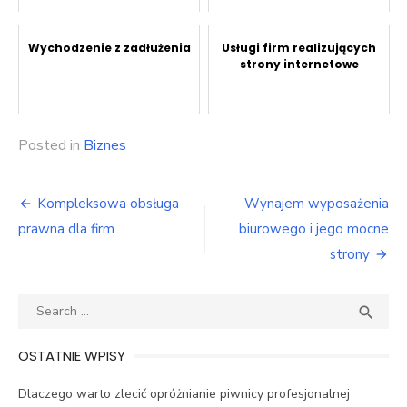
Wychodzenie z zadłużenia
Usługi firm realizujących
strony internetowe
Posted in
Biznes
Nawigacja
Kompleksowa obsługa
Wynajem wyposażenia
wpisu
prawna dla firm
biurowego i jego mocne
strony
Search
SEA

for:
OSTATNIE WPISY
Dlaczego warto zlecić opróżnianie piwnicy profesjonalnej