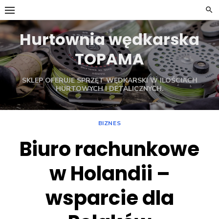
Skip
to
content
Hurtownia wędkarska
TOPAMA
SKLEP OFERUJE SPRZĘT WĘDKARSKI W ILOŚCIACH
HURTOWYCH I DETALICZNYCH.
BIZNES
Biuro rachunkowe
w Holandii –
wsparcie dla