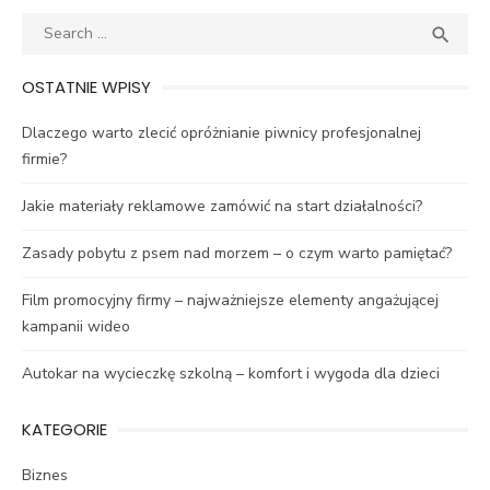
Search
SEA

for:
OSTATNIE WPISY
Dlaczego warto zlecić opróżnianie piwnicy profesjonalnej
firmie?
Jakie materiały reklamowe zamówić na start działalności?
Zasady pobytu z psem nad morzem – o czym warto pamiętać?
Film promocyjny firmy – najważniejsze elementy angażującej
kampanii wideo
Autokar na wycieczkę szkolną – komfort i wygoda dla dzieci
KATEGORIE
Biznes