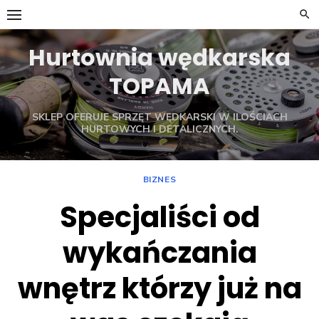
Skip
to
content
Hurtownia wędkarska
TOPAMA
SKLEP OFERUJE SPRZĘT WĘDKARSKI W ILOŚCIACH
HURTOWYCH I DETALICZNYCH.
BIZNES
Specjaliści od
wykańczania
wnętrz którzy już na