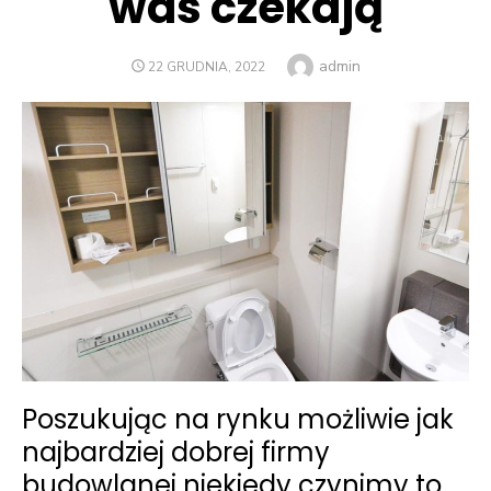
was czekają
Author
admin
POSTED
22 GRUDNIA, 2022
ON
Poszukując na rynku możliwie jak
najbardziej dobrej firmy
budowlanej niekiedy czynimy to