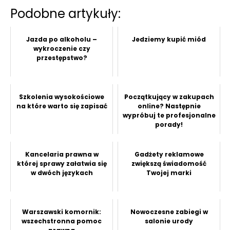
Podobne artykuły:
Jazda po alkoholu –
Jedziemy kupić miód
wykroczenie czy
przestępstwo?
Szkolenia wysokościowe
Początkujący w zakupach
na które warto się zapisać
online? Następnie
wypróbuj te profesjonalne
porady!
Kancelaria prawna w
Gadżety reklamowe
której sprawy załatwia się
zwiększą świadomość
w dwóch językach
Twojej marki
Warszawski komornik:
Nowoczesne zabiegi w
wszechstronna pomoc
salonie urody