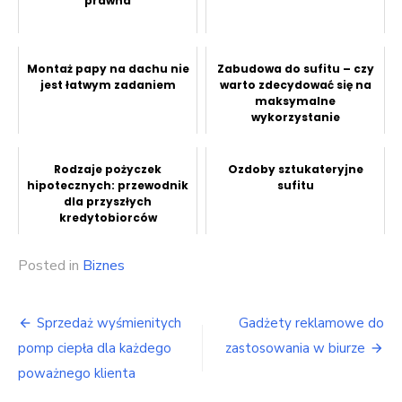
prawna
Montaż papy na dachu nie
Zabudowa do sufitu – czy
jest łatwym zadaniem
warto zdecydować się na
maksymalne
wykorzystanie
przestrzeni?
Rodzaje pożyczek
Ozdoby sztukateryjne
hipotecznych: przewodnik
sufitu
dla przyszłych
kredytobiorców
Posted in
Biznes
Nawigacja
Sprzedaż wyśmienitych
Gadżety reklamowe do
wpisu
pomp ciepła dla każdego
zastosowania w biurze
poważnego klienta