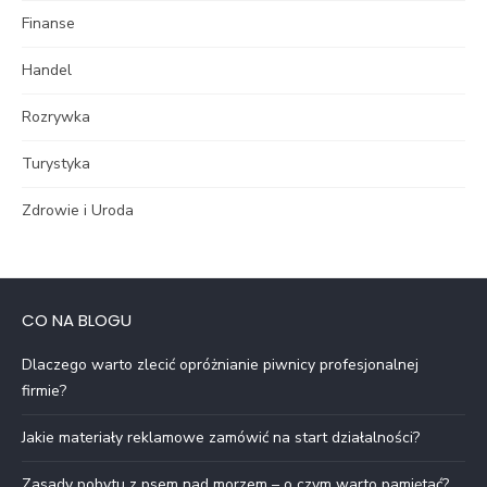
Finanse
Handel
Rozrywka
Turystyka
Zdrowie i Uroda
CO NA BLOGU
Dlaczego warto zlecić opróżnianie piwnicy profesjonalnej
firmie?
Jakie materiały reklamowe zamówić na start działalności?
Zasady pobytu z psem nad morzem – o czym warto pamiętać?