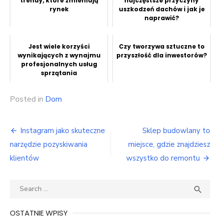
trendy, które zmieniają
najczęstsze przyczyny
rynek
uszkodzeń dachów i jak je
naprawić?
Jest wiele korzyści
Czy tworzywa sztuczne to
wynikających z wynajmu
przyszłość dla inwestorów?
profesjonalnych usług
sprzątania
Posted in
Dom
Nawigacja
Instagram jako skuteczne
Sklep budowlany to
wpisu
narzędzie pozyskiwania
miejsce, gdzie znajdziesz
klientów
wszystko do remontu
Search
SEA

for:
OSTATNIE WPISY