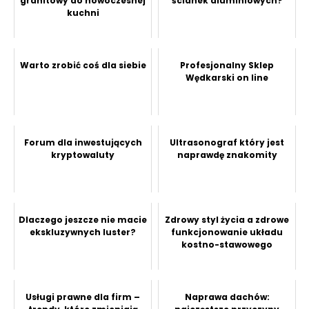
granitowy do nowoczesnej
ścianek aluminiowych?
kuchni
Warto zrobić coś dla siebie
Profesjonalny Sklep
Wędkarski on line
Forum dla inwestujących
Ultrasonograf który jest
kryptowaluty
naprawdę znakomity
Dlaczego jeszcze nie macie
Zdrowy styl życia a zdrowe
ekskluzywnych luster?
funkcjonowanie układu
kostno-stawowego
Usługi prawne dla firm –
Naprawa dachów: