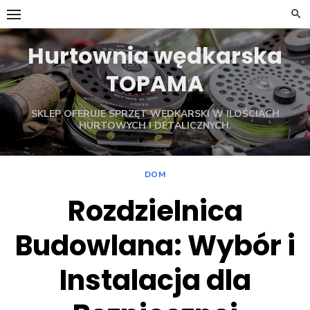
Skip
to
content
Hurtownia wędkarska
TOPAMA
SKLEP OFERUJE SPRZĘT WĘDKARSKI W ILOŚCIACH
HURTOWYCH I DETALICZNYCH.
DOM
Rozdzielnica
Budowlana: Wybór i
Instalacja dla