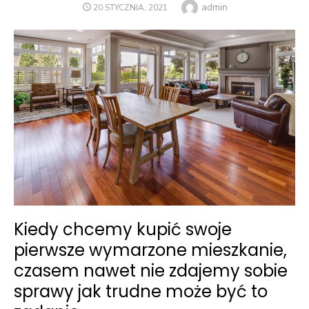
Author
admin
POSTED
20 STYCZNIA, 2021
ON
Kiedy chcemy kupić swoje
pierwsze wymarzone mieszkanie,
czasem nawet nie zdajemy sobie
sprawy jak trudne może być to