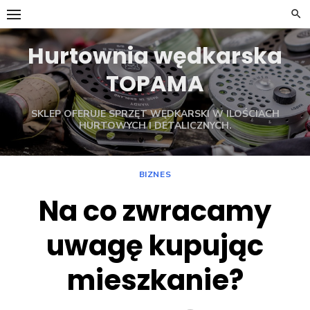
Skip
to
content
Hurtownia wędkarska
TOPAMA
SKLEP OFERUJE SPRZĘT WĘDKARSKI W ILOŚCIACH
HURTOWYCH I DETALICZNYCH.
BIZNES
Na co zwracamy
uwagę kupując
mieszkanie?