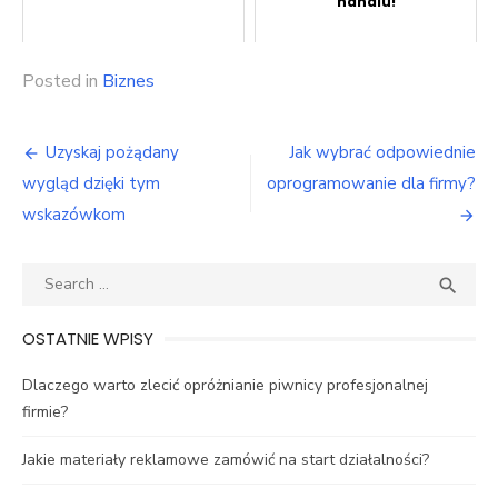
handlu!
Posted in
Biznes
Nawigacja
Uzyskaj pożądany
Jak wybrać odpowiednie
wpisu
wygląd dzięki tym
oprogramowanie dla firmy?
wskazówkom
Search
SEA

for:
OSTATNIE WPISY
Dlaczego warto zlecić opróżnianie piwnicy profesjonalnej
firmie?
Jakie materiały reklamowe zamówić na start działalności?