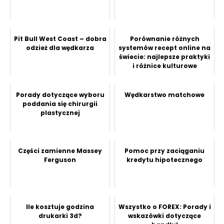
Pit Bull West Coast – dobra
Porównanie różnych
odzież dla wędkarza
systemów recept online na
świecie: najlepsze praktyki
i różnice kulturowe
Porady dotyczące wyboru
Wędkarstwo matchowe
poddania się chirurgii
plastycznej
Części zamienne Massey
Pomoc przy zaciąganiu
Ferguson
kredytu hipotecznego
Ile kosztuje godzina
Wszystko o FOREX: Porady i
drukarki 3d?
wskazówki dotyczące