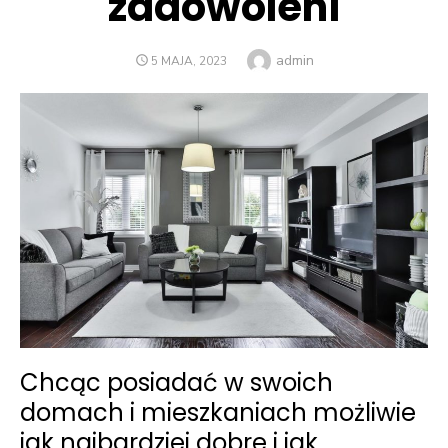
zadowoleni
Author
admin
POSTED
5 MAJA, 2023
ON
Chcąc posiadać w swoich
domach i mieszkaniach możliwie
jak najbardziej dobre i jak