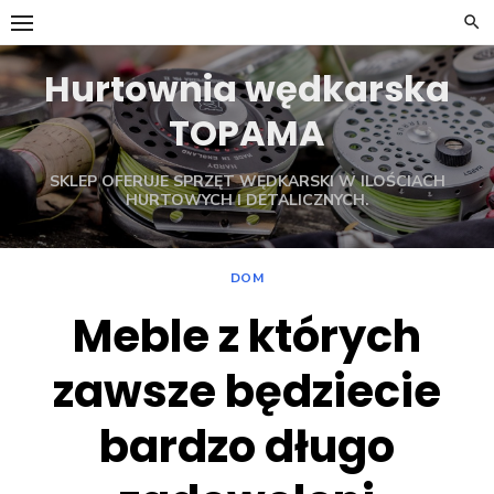
Skip
to
content
Hurtownia wędkarska
TOPAMA
SKLEP OFERUJE SPRZĘT WĘDKARSKI W ILOŚCIACH
HURTOWYCH I DETALICZNYCH.
DOM
Meble z których
zawsze będziecie
bardzo długo