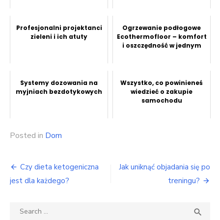
Profesjonalni projektanci
Ogrzewanie podłogowe
zieleni i ich atuty
Ecothermofloor – komfort
i oszczędność w jednym
Systemy dozowania na
Wszystko, co powinieneś
myjniach bezdotykowych
wiedzieć o zakupie
samochodu
Posted in
Dom
Nawigacja
Czy dieta ketogeniczna
Jak uniknąć objadania się po
wpisu
jest dla każdego?
treningu?
Search
SEA

for: