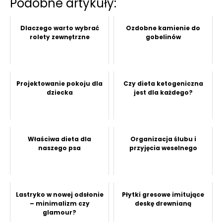
Podobne artykuły:
Dlaczego warto wybrać
Ozdobne kamienie do
rolety zewnętrzne
gobelinów
Projektowanie pokoju dla
Czy dieta ketogeniczna
dziecka
jest dla każdego?
Właściwa dieta dla
Organizacja ślubu i
naszego psa
przyjęcia weselnego
Lastryko w nowej odsłonie
Płytki gresowe imitujące
– minimalizm czy
deskę drewnianą
glamour?