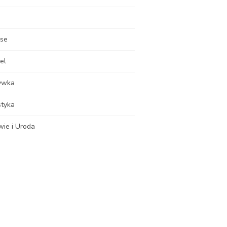
nse
el
ywka
styka
wie i Uroda