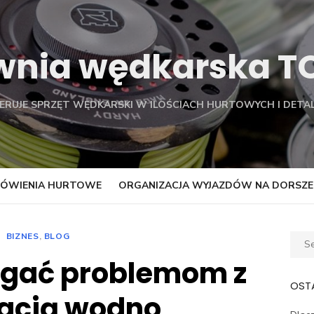
wnia wędkarska 
FERUJE SPRZĘT WĘDKARSKI W ILOŚCIACH HURTOWYCH I DETAL
ÓWIENIA HURTOWE
ORGANIZACJA WYJAZDÓW NA DORSZE
BIZNES
,
BLOG
Sear
for:
egać problemom z
OSTA
lacją wodno