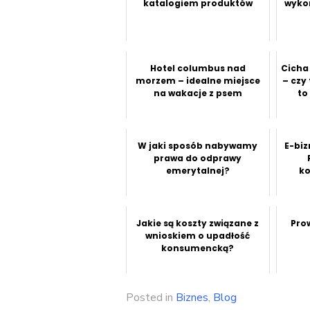
katalogiem produktów
wyko
Hotel columbus nad
Cicha
morzem – idealne miejsce
– czy
na wakacje z psem
to
W jaki sposób nabywamy
E-biz
prawa do odprawy
emerytalnej?
ko
Jakie są koszty związane z
Pro
wnioskiem o upadłość
konsumencką?
Posted in
Biznes
,
Blog