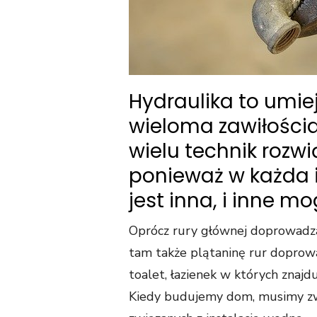
Hydraulika to umie
wieloma zawiłościa
wielu technik roz
ponieważ w każda i
jest inna, i inne 
Oprócz rury głównej doprowadz
tam także plątaninę rur doprowa
toalet, łazienek w których znajd
Kiedy budujemy dom, musimy zwr