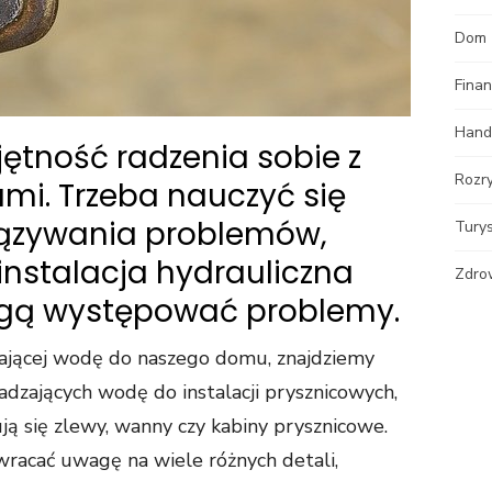
Dom
Fina
Hand
jętność radzenia sobie z
Rozr
mi. Trzeba nauczyć się
wiązywania problemów,
Tury
nstalacja hydrauliczna
Zdro
mogą występować problemy.
ającej wodę do naszego domu, znajdziemy
dzających wodę do instalacji prysznicowych,
ują się zlewy, wanny czy kabiny prysznicowe.
acać uwagę na wiele różnych detali,