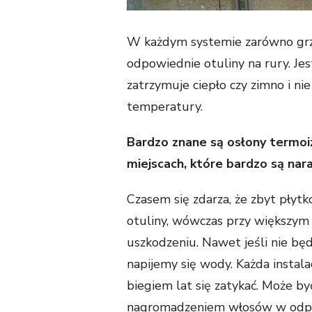
W każdym systemie zarówno grz
odpowiednie otuliny na rury. Jes
zatrzymuje ciepło czy zimno i ni
temperatury.
Bardzo znane są osłony termoiz
miejscach, które bardzo są nar
Czasem się zdarza, że zbyt płytk
otuliny, wówczas przy większym m
uszkodzeniu. Nawet jeśli nie będ
napijemy się wody. Każda instal
biegiem lat się zatykać. Może 
nagromadzeniem włosów w odpływ