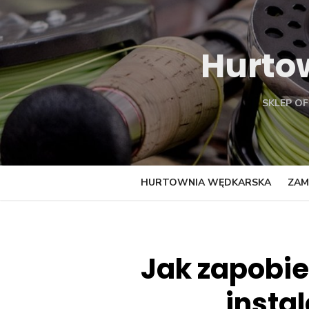
Skip
to
content
Hurto
SKLEP O
HURTOWNIA WĘDKARSKA
ZAM
Jak zapobi
insta