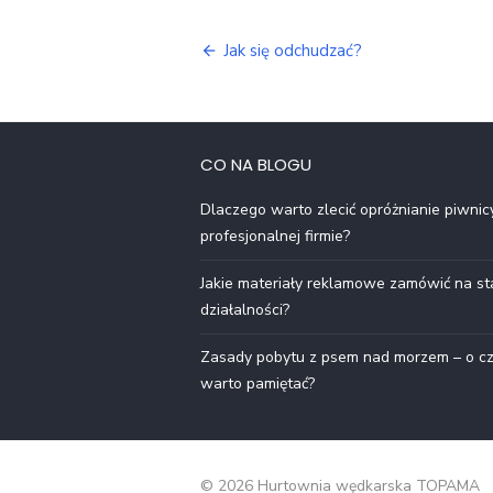
Nawigacja
Jak się odchudzać?
wpisu
CO NA BLOGU
Dlaczego warto zlecić opróżnianie piwnic
profesjonalnej firmie?
Jakie materiały reklamowe zamówić na st
działalności?
Zasady pobytu z psem nad morzem – o c
warto pamiętać?
© 2026 Hurtownia wędkarska TOPAMA