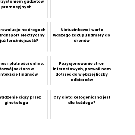
rzystaniem gadżetów
promocyjnych
 rewolucja na drogach
Nietuzinkowe i warte
 transport elektryczny
waszego zakupu kamery do
 już teraźniejszość?
dronów
nes i płatności online:
Pozycjonowanie stron
Rozwój sektora w
internetowych, pozwoli nam
ntekście finansów
dotrzeć do większej liczby
odbiorców
wadzenie ciąży przez
Czy dieta ketogeniczna jest
ginekologa
dla każdego?