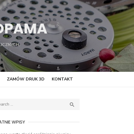
TOPAMA
ICZNYCH.
ZAMÓW DRUK 3D
KONTAKT
ch
SEARCH

TNIE WPISY