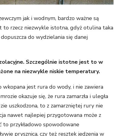
ewczym jak i wodnym, bardzo ważne są
t to rzecz niezwykle istotna, gdyż otulina taka
e dopuszcza do wydzielania się danej
olacyjne. Szczególnie istotne jest to w
ażone na niezwykle niskie temperatury.
o wkopana jest rura do wody, i nie zawiera
rozie okazuje się, że rura zamarzła i uległa
zie uszkodzona, to z zamarzniętej rury nie
acja nawet najlepiej przygotowana może z
być to przykładowo spowodowane
ie prysznica, czy też resztek jedzenia w