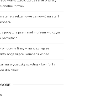
ego warto zlecić opróżnianie piwnicy
sjonalnej firmie?
 materiały reklamowe zamówić na start
alności?
dy pobytu z psem nad morzem – o czym
o pamiętać?
promocyjny firmy – najważniejsze
enty angażującej kampanii wideo
ar na wycieczkę szkolną – komfort i
a dla dzieci
EGORIE
es