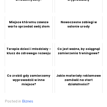
Miejsce któremu zawsze
Nowoczesne zabiegi w
warto sprzedać swój złom
salonie urody
Terapia dzieci i młodzieży -
Co jest ważne, by osiągnąć
klucz do zdrowego rozwoju
zamierzenia treningowe?
Co zrobić gdy zamierzamy
Jakie materiały reklamowe
wyprowadzić w inne
zamówić na start
miejsce?
działalności?
Posted in
Biznes