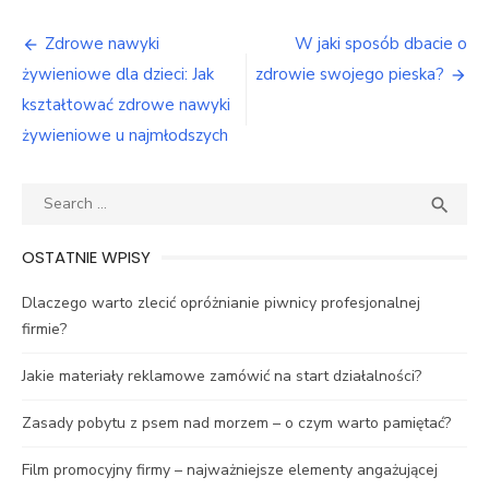
Nawigacja
Zdrowe nawyki
W jaki sposób dbacie o
wpisu
żywieniowe dla dzieci: Jak
zdrowie swojego pieska?
kształtować zdrowe nawyki
żywieniowe u najmłodszych
Search
SEA

for:
OSTATNIE WPISY
Dlaczego warto zlecić opróżnianie piwnicy profesjonalnej
firmie?
Jakie materiały reklamowe zamówić na start działalności?
Zasady pobytu z psem nad morzem – o czym warto pamiętać?
Film promocyjny firmy – najważniejsze elementy angażującej