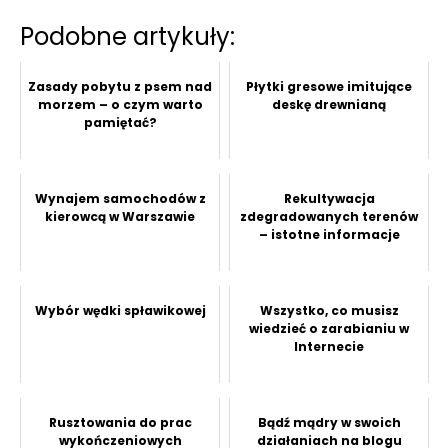
Podobne artykuły:
Zasady pobytu z psem nad
Płytki gresowe imitujące
morzem – o czym warto
deskę drewnianą
pamiętać?
Wynajem samochodów z
Rekultywacja
kierowcą w Warszawie
zdegradowanych terenów
– istotne informacje
Wybór wędki spławikowej
Wszystko, co musisz
wiedzieć o zarabianiu w
Internecie
Rusztowania do prac
Bądź mądry w swoich
wykończeniowych
działaniach na blogu