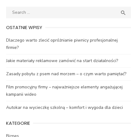
Search
SEA

for:
OSTATNIE WPISY
Dlaczego warto zlecić opróżnianie piwnicy profesjonalnej
firmie?
Jakie materiały reklamowe zamówić na start działalności?
Zasady pobytu z psem nad morzem – o czym warto pamiętać?
Film promocyjny firmy – najważniejsze elementy angażującej
kampanii wideo
Autokar na wycieczkę szkolną – komfort i wygoda dla dzieci
KATEGORIE
Biznes