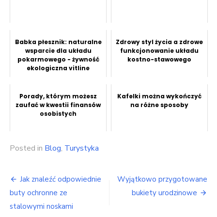
Babka płesznik: naturalne
Zdrowy styl życia a zdrowe
wsparcie dla układu
funkcjonowanie układu
pokarmowego - żywność
kostno-stawowego
ekologiczna vitline
Porady, którym możesz
Kafelki można wykończyć
zaufać w kwestii finansów
na różne sposoby
osobistych
Posted in
Blog
,
Turystyka
Nawigacja
Jak znaleźć odpowiednie
Wyjątkowo przygotowane
wpisu
buty ochronne ze
bukiety urodzinowe
stalowymi noskami