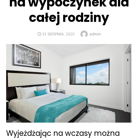
na wypoczynek dla
całej rodziny
Author
admin
POSTED
31 SIERPNIA, 2020
ON
Wyjeżdżając na wczasy można