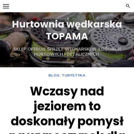
Skip
to
content
Hurtownia wędkarska
TOPAMA
SKLEP OFERUJE SPRZĘT WĘDKARSKI W ILOŚCIACH
HURTOWYCH I DETALICZNYCH.
BLOG
,
TURYSTYKA
Wczasy nad
jeziorem to
doskonały pomysł