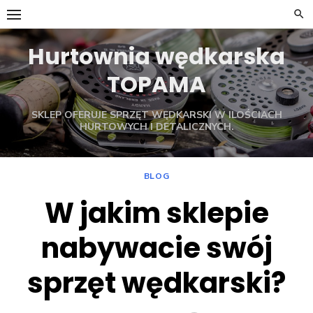
Skip
to
content
Hurtownia wędkarska
TOPAMA
SKLEP OFERUJE SPRZĘT WĘDKARSKI W ILOŚCIACH
HURTOWYCH I DETALICZNYCH.
BLOG
W jakim sklepie
nabywacie swój
sprzęt wędkarski?