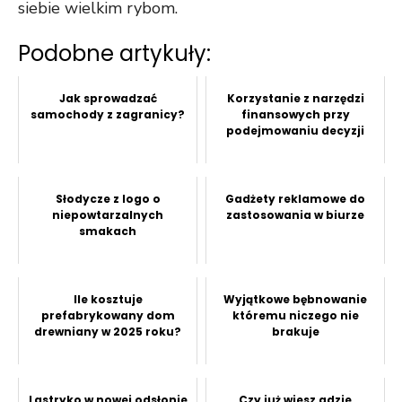
siebie wielkim rybom.
Podobne artykuły:
Jak sprowadzać
Korzystanie z narzędzi
samochody z zagranicy?
finansowych przy
podejmowaniu decyzji
Słodycze z logo o
Gadżety reklamowe do
niepowtarzalnych
zastosowania w biurze
smakach
Ile kosztuje
Wyjątkowe bębnowanie
prefabrykowany dom
któremu niczego nie
drewniany w 2025 roku?
brakuje
Lastryko w nowej odsłonie
Czy już wiesz gdzie