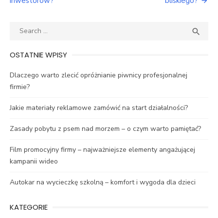
inwestorów?
bliskiego?
Search
SEA

for:
OSTATNIE WPISY
Dlaczego warto zlecić opróżnianie piwnicy profesjonalnej
firmie?
Jakie materiały reklamowe zamówić na start działalności?
Zasady pobytu z psem nad morzem – o czym warto pamiętać?
Film promocyjny firmy – najważniejsze elementy angażującej
kampanii wideo
Autokar na wycieczkę szkolną – komfort i wygoda dla dzieci
KATEGORIE