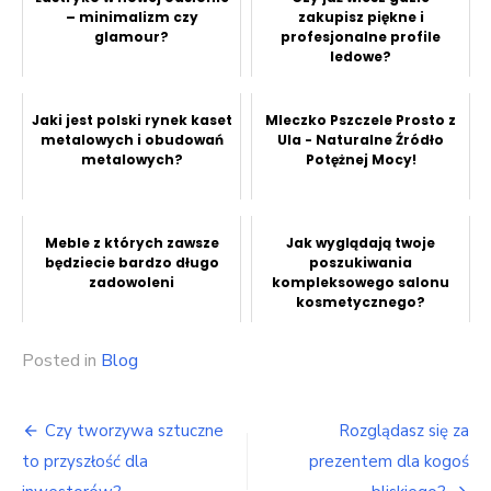
– minimalizm czy
zakupisz piękne i
glamour?
profesjonalne profile
ledowe?
Jaki jest polski rynek kaset
Mleczko Pszczele Prosto z
metalowych i obudowań
Ula - Naturalne Źródło
metalowych?
Potężnej Mocy!
Meble z których zawsze
Jak wyglądają twoje
będziecie bardzo długo
poszukiwania
zadowoleni
kompleksowego salonu
kosmetycznego?
Posted in
Blog
Nawigacja
Czy tworzywa sztuczne
Rozglądasz się za
wpisu
to przyszłość dla
prezentem dla kogoś