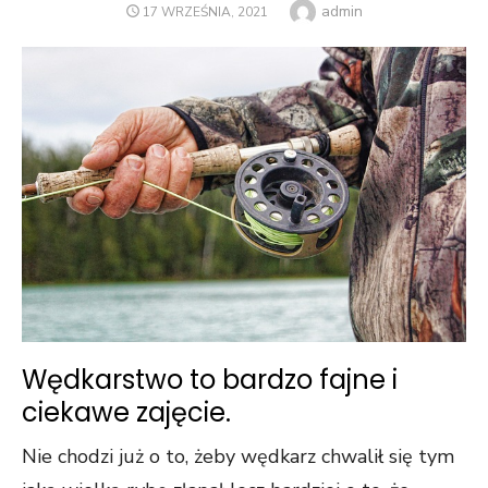
Author
admin
POSTED
17 WRZEŚNIA, 2021
ON
Wędkarstwo to bardzo fajne i
ciekawe zajęcie.
Nie chodzi już o to, żeby wędkarz chwalił się tym