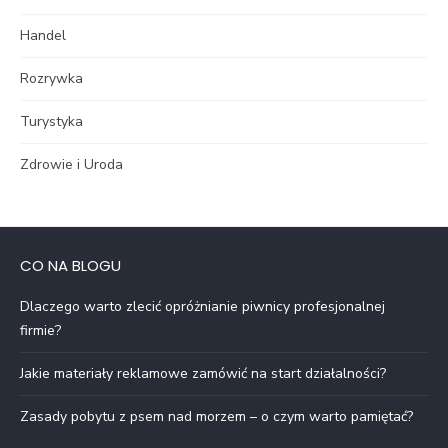
Handel
Rozrywka
Turystyka
Zdrowie i Uroda
CO NA BLOGU
Dlaczego warto zlecić opróżnianie piwnicy profesjonalnej
firmie?
Jakie materiały reklamowe zamówić na start działalności?
Zasady pobytu z psem nad morzem – o czym warto pamiętać?