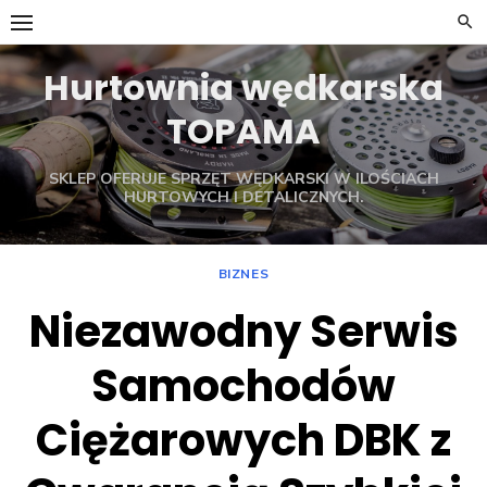
Skip
to
content
Hurtownia wędkarska
TOPAMA
SKLEP OFERUJE SPRZĘT WĘDKARSKI W ILOŚCIACH
HURTOWYCH I DETALICZNYCH.
BIZNES
Niezawodny Serwis
Samochodów
Ciężarowych DBK z