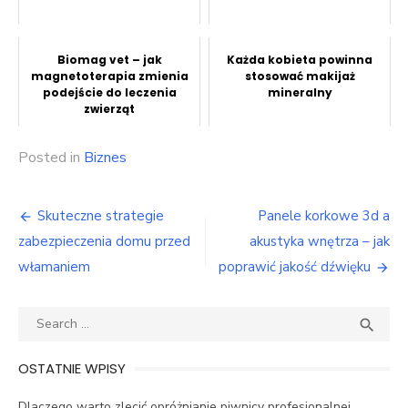
Biomag vet – jak
Każda kobieta powinna
magnetoterapia zmienia
stosować makijaż
podejście do leczenia
mineralny
zwierząt
Posted in
Biznes
Nawigacja
Skuteczne strategie
Panele korkowe 3d a
wpisu
zabezpieczenia domu przed
akustyka wnętrza – jak
włamaniem
poprawić jakość dźwięku
Search
SEA

for:
OSTATNIE WPISY
Dlaczego warto zlecić opróżnianie piwnicy profesjonalnej