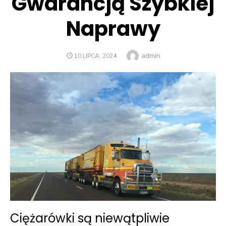
Gwarancją Szybkiej
Naprawy
Author
admin
POSTED
10 LIPCA, 2024
ON
Ciężarówki są niewątpliwie