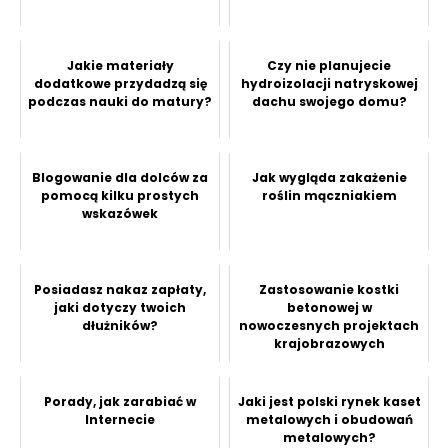
Jakie materiały
Czy nie planujecie
dodatkowe przydadzą się
hydroizolacji natryskowej
podczas nauki do matury?
dachu swojego domu?
Blogowanie dla dolców za
Jak wygląda zakażenie
pomocą kilku prostych
roślin mączniakiem
wskazówek
Posiadasz nakaz zapłaty,
Zastosowanie kostki
jaki dotyczy twoich
betonowej w
dłużników?
nowoczesnych projektach
krajobrazowych
Porady, jak zarabiać w
Jaki jest polski rynek kaset
Internecie
metalowych i obudowań
metalowych?